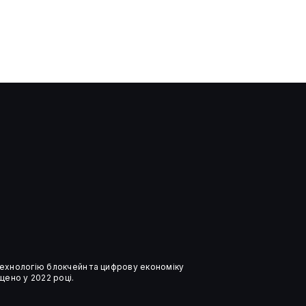
 технологію блокчейн та цифрову економіку
ено у 2022 році.