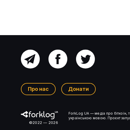
Головний
Facebook
Twitter
канал
Про нас
Донати
Ком’юніті-
ForkLog UA — медіа про біткоїн,
чат
українською мовою. Проєкт запущ
©2022 — 2026