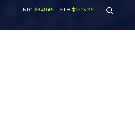
BTC
$64946
ETH
$1913.35