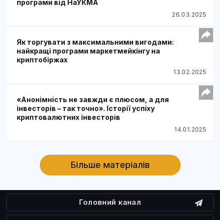
програми від НаУКМА
26.03.2025
Як торгувати з максимальними вигодами:
найкращі програми маркетмейкінгу на
криптобіржах
13.02.2025
«Анонімність не завжди є плюсом, а для
інвесторів – так точно». Історії успіху
криптовалютних інвесторів
14.01.2025
Більше матеріалів
Головний канал