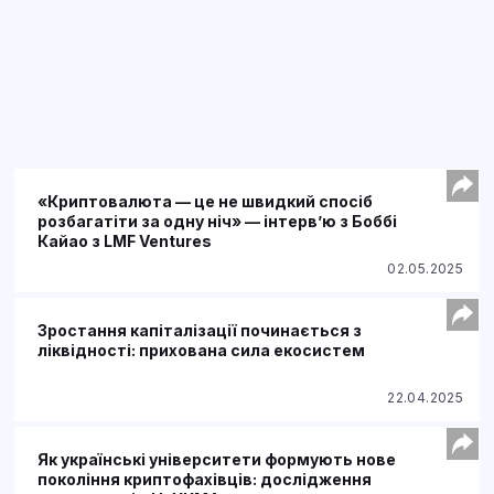
«Криптовалюта — це не швидкий спосіб
розбагатіти за одну ніч» — інтервʼю з Боббі
Кайао з LMF Ventures
02.05.2025
Зростання капіталізації починається з
ліквідності: прихована сила екосистем
22.04.2025
Як українські університети формують нове
покоління криптофахівців: дослідження