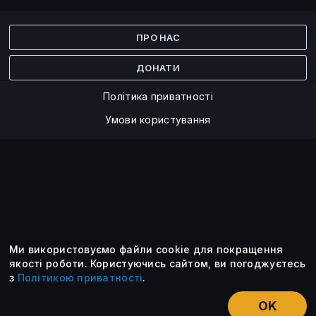
Facebook
Twitter
ПРО НАС
ДОНАТИ
Політика приватності
Умови користування
Ми використовуємо файли cookie для покращення
©2014 — 2026
якості роботи.
Користуючись сайтом, ви погоджуєтесь
з
Політикою приватності
.
Усі опубліковані матеріали належать ForkLog. Ви можете
передруковувати їх тільки після узгодження із редакцією та
OK
вказанням активного посилання на ForkLog.
НОВИНИ
ЕКСКЛЮЗИВ
ЕСЕ
КУРСИ КРИПТОВАЛЮТ