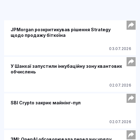
JPMorgan розкритикував рішення Strategy
щодо продажу біткоїна
03.07.2026
У Шанхаї запустили інкубаційну зону квантових
обчислень
02.07.2026
SBI Crypto закриє майнінг-пул
02.07.2026
ЗМІ: OpenAI обговорювала передачу уряду