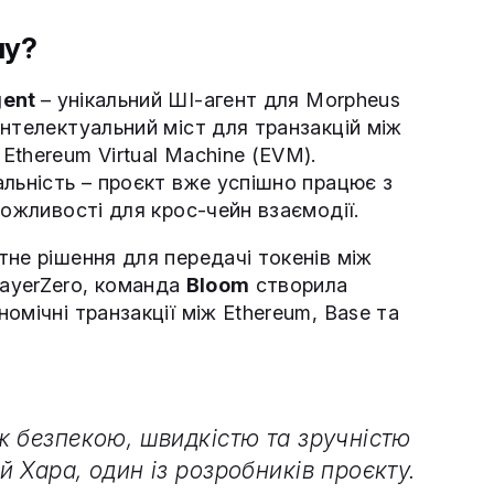
ну?
gent
– унікальний ШІ-агент для Morpheus
нтелектуальний міст для транзакцій між
thereum Virtual Machine (EVM).
льність – проєкт вже успішно працює з
можливості для крос-чейн взаємодії.
тне рішення для передачі токенів між
ayerZero, команда
Bloom
створила
омічні транзакції між Ethereum, Base та
ж безпекою, швидкістю та зручністю
 Хара, один із розробників проєкту.