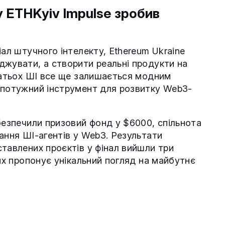
у ETHKyiv Impulse зробив
іал штучного інтелекту, Ethereum Ukraine
джувати, а створити реальні продукти на
агатьох ШІ все ще залишається модним
 потужний інструмент для розвитку Web3-
безпечили призовий фонд у $6000, спільнота
ання ШІ-агентів у Web3. Результати
тавлених проєктів у фінал вийшли три
ких пропонує унікальний погляд на майбутнє