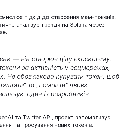
смислює підхід до створення мем-токенів.
тично аналізує тренди на Solana через
se.
ени — він створює цілу екосистему.
токени за активність у соцмережах,
x. Не обов’язково купувати токен, щоб
иллити“ та „пампити“ через
альчук, один із розробників.
penAI та Twitter API, проєкт автоматизує
ення та просування нових токенів.