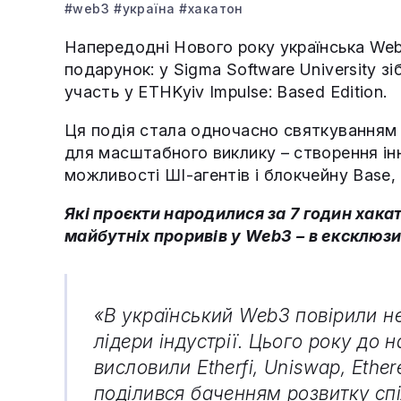
#web3
#україна
#хакатон
Напередодні Нового року українська We
подарунок: у Sigma Software University з
участь у ETHKyiv Impulse: Based Edition.
Ця подія стала одночасно святкуванням 
для масштабного виклику – створення ін
можливості ШІ-агентів і блокчейну Base, 
Які проєкти народилися за 7 годин хакат
майбутніх проривів у Web3 – в ексклюзи
«В український Web3 повірили не 
лідери індустрії. Цього року до н
висловили Etherfi, Uniswap, Ethe
поділився баченням розвитку сп