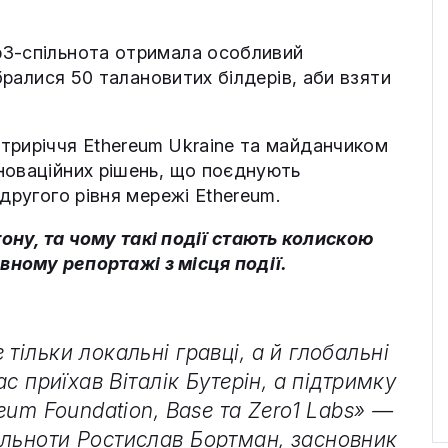
b3-спільнота отримала особливий
ібралися 50 талановитих білдерів, аби взяти
триріччя Ethereum Ukraine та майданчиком
новаційних рішень, що поєднують
другого рівня мережі Ethereum.
ону, та чому такі події стають колискою
вному репортажі з місця події.
тільки локальні гравці, а й глобальні
ас приїхав Віталік Бутерін, а підтримку
reum Foundation, Base та Zero1 Labs» —
ільноти Ростислав Бортман, засновник