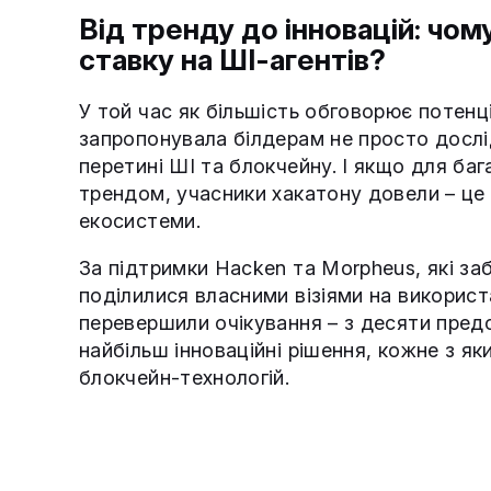
Від тренду до інновацій: чом
ставку на ШІ-агентів?
У той час як більшість обговорює потенц
запропонувала білдерам не просто дослі
перетині ШІ та блокчейну. І якщо для б
трендом, учасники хакатону довели – це
екосистеми.
За підтримки Hacken та Morpheus, які за
поділилися власними візіями на використ
перевершили очікування – з десяти предс
найбільш інноваційні рішення, кожне з я
блокчейн-технологій.