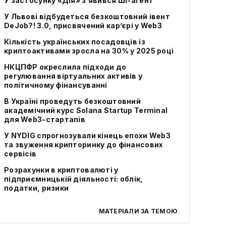
У застосунку «Дія» з’явився ШІ-агент
У Львові відбудеться безкоштовний івент
DeJob?! 3.0, присвячений кар’єрі у Web3
Кількість українських посадовців із
криптоактивами зросла на 30% у 2025 році
НКЦПФР окреслила підходи до
регулювання віртуальних активів у
політичному фінансуванні
В Україні проведуть безкоштовний
академічний курс Solana Startup Terminal
для Web3-стартапів
У NYDIG спрогнозували кінець епохи Web3
та звуження крипторинку до фінансових
сервісів
Розрахунки в криптовалюті у
підприємницькій діяльності: облік,
податки, ризики
МАТЕРІАЛИ ЗА ТЕМОЮ