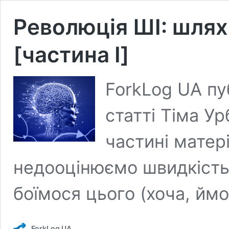
Революція ШІ: шлях
[частина I]
ForkLog UA пу
статті Тіма У
частині матер
недооцінюємо швидкість
боїмося цього (хоча, ймо
ForkLog UA