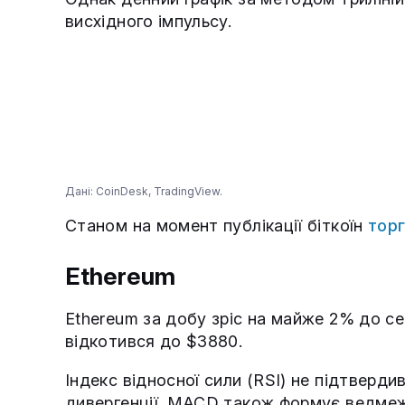
висхідного імпульсу.
Дані: CoinDesk, TradingView.
Станом на момент публікації біткоїн
тор
Ethereum
Ethereum за добу зріс на майже 2% до с
відкотився до $3880.
Індекс відносної сили (RSI) не підтвер
дивергенції. MACD також формує ведмеж