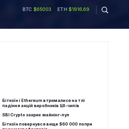
BTC
$65003
ETH
$1916.69
Біткоїн і Ethereum втрималися на тлі
падіння акцій виробників ШІ-чипів
SBI Crypto закриє майнінг-пул
Біткоїн повернувся вище $60 000 попри