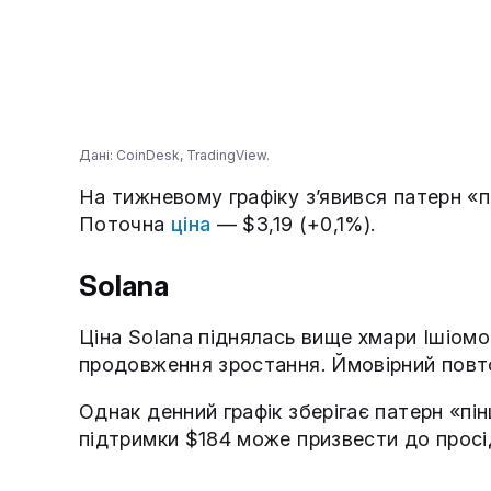
Дані: CoinDesk, TradingView.
На тижневому графіку з’явився патерн «п
Поточна
ціна
— $3,19 (+0,1%).
Solana
Ціна Solana піднялась вище хмари Ішіомо
продовження зростання. Ймовірний повто
Однак денний графік зберігає патерн «пі
підтримки $184 може призвести до просі