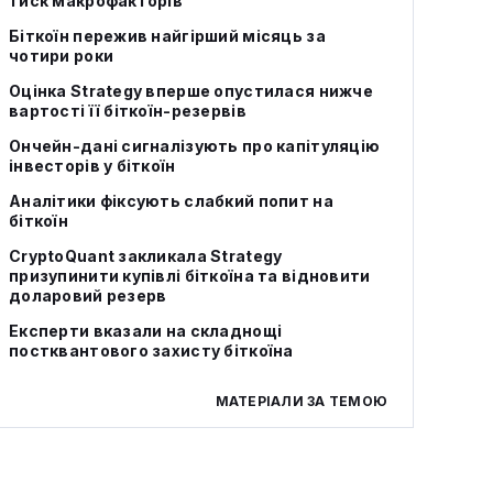
тиск макрофакторів
Біткоїн пережив найгірший місяць за
чотири роки
Оцінка Strategy вперше опустилася нижче
вартості її біткоїн-резервів
Ончейн-дані сигналізують про капітуляцію
інвесторів у біткоїн
Аналітики фіксують слабкий попит на
біткоїн
CryptoQuant закликала Strategy
призупинити купівлі біткоїна та відновити
доларовий резерв
Експерти вказали на складнощі
постквантового захисту біткоїна
МАТЕРІАЛИ ЗА ТЕМОЮ