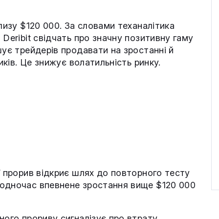
лизу $120 000. За словами теханалітика
 Deribit свідчать про значну позитивну гаму
шує трейдерів продавати на зростанні й
иків. Це знижує волатильність ринку.
ї прорив відкриє шлях до повторного тесту
Водночас впевнене зростання вище $120 000
ного прориву сигналізує про втрату