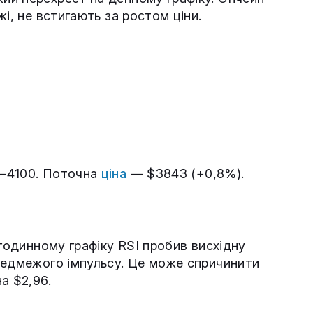
і, не встигають за ростом ціни.
0–4100. Поточна
ціна
— $3843 (+0,8%).
 годинному графіку RSI пробив висхідну
ведмежого імпульсу. Це може спричинити
а $2,96.