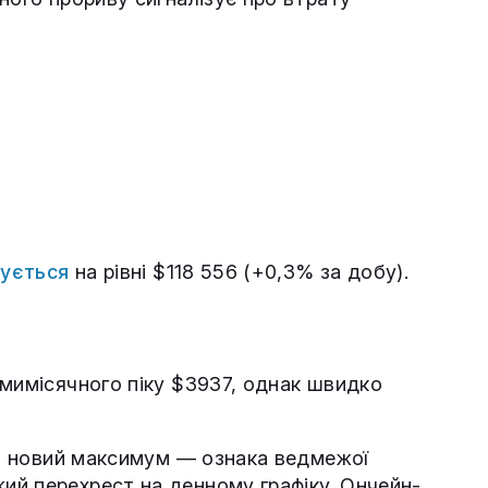
гується
на рівні $118 556 (+0,3% за добу).
емимісячного піку $3937, однак швидко
див новий максимум — ознака ведмежої
ий перехрест на денному графіку. Ончейн-