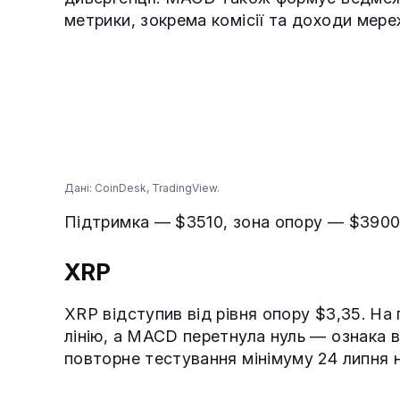
метрики, зокрема комісії та доходи мереж
Дані: CoinDesk, TradingView.
Підтримка — $3510, зона опору — $390
XRP
XRP відступив від рівня опору $3,35. На
лінію, а MACD перетнула нуль — ознака 
повторне тестування мінімуму 24 липня н