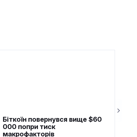
Біткоїн повернувся вище $60
000 попри тиск
макрофакторів