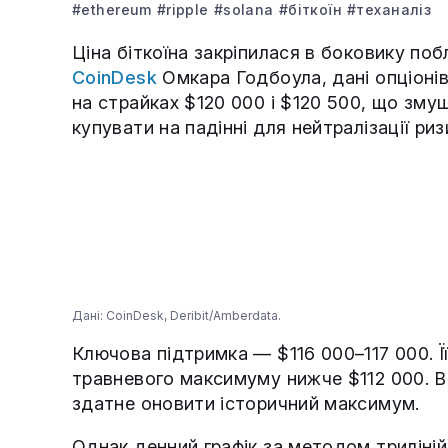
#ethereum
#ripple
#solana
#біткоїн
#теханаліз
Ціна біткоїна закріпилася в боковику поб
CoinDesk
Омкара Годбоула, дані опціонів
на страйках $120 000 і $120 500, що зму
купувати на падінні для нейтралізації риз
Дані: CoinDesk, Deribit/Amberdata.
Ключова підтримка — $116 000–117 000. Ї
травневого максимуму нижче $112 000. 
здатне оновити історичний максимум.
Однак денний графік за методом триліній