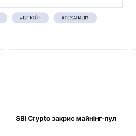
#БІТКОЇН
#ТЕХАНАЛІЗ
SBI Crypto закриє майнінг-пул