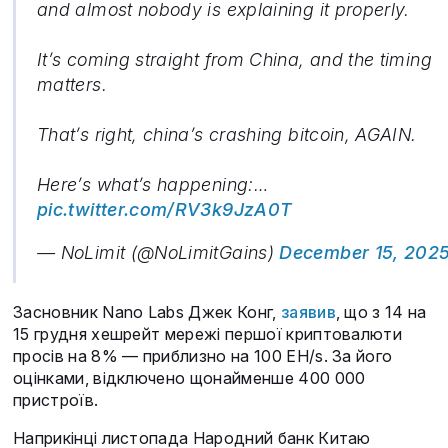
and almost nobody is explaining it properly.
It’s coming straight from China, and the timing
matters.
That’s right, china’s crashing bitcoin, AGAIN.
Here’s what’s happening:…
pic.twitter.com/RV3k9JzA0T
— NoLimit (@NoLimitGains)
December 15, 202
Засновник Nano Labs Джек Конг,
заявив
, що з 14 на
15 грудня хешрейт мережі першої криптовалюти
просів на 8% — приблизно на 100 EH/s. За його
оцінками, відключено щонайменше 400 000
пристроїв.
Наприкінці листопада Народний банк Китаю