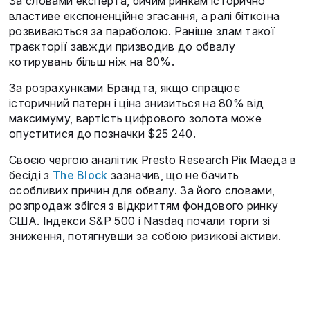
За словами експерта, бичим ринкам історично
властиве експоненційне згасання, а ралі біткоїна
розвиваються за параболою. Раніше злам такої
траєкторії завжди призводив до обвалу
котирувань більш ніж на 80%.
За розрахунками Брандта, якщо спрацює
історичний патерн і ціна знизиться на 80% від
максимуму, вартість цифрового золота може
опуститися до позначки $25 240.
Своєю чергою аналітик Presto Research Рік Маеда в
бесіді з
The Block
зазначив, що не бачить
особливих причин для обвалу. За його словами,
розпродаж збігся з відкриттям фондового ринку
США. Індекси S&P 500 і Nasdaq почали торги зі
зниження, потягнувши за собою ризикові активи.