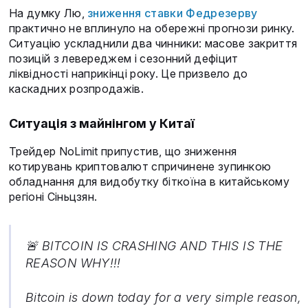
На думку Лю,
зниження ставки Федрезерву
практично не вплинуло на обережні прогнози ринку.
Ситуацію ускладнили два чинники: масове закриття
позицій з левереджем і сезонний дефіцит
ліквідності наприкінці року. Це призвело до
каскадних розпродажів.
Ситуація з майнінгом у Китаї
Трейдер NoLimit припустив, що зниження
котирувань криптовалют спричинене зупинкою
обладнання для видобутку біткоїна в китайському
регіоні Сіньцзян.
🚨 BITCOIN IS CRASHING AND THIS IS THE
REASON WHY!!!
Bitcoin is down today for a very simple reason,