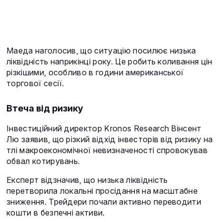
Маеда наголосив, що ситуацію посилює низька
ліквідність наприкінці року. Це робить коливання цін
різкішими, особливо в години американської
торгової сесії.
Втеча від ризику
Інвестиційний директор Kronos Research Вінсент
Лю заявив, що різкий відхід інвесторів від ризику на
тлі макроекономічної невизначеності спровокував
обвал котирувань.
Експерт відзначив, що низька ліквідність
перетворила локальні просідання на масштабне
зниження. Трейдери почали активно переводити
кошти в безпечні активи.