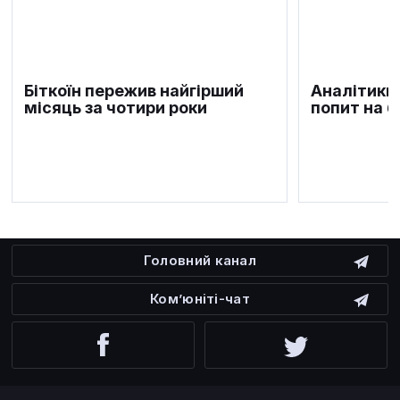
Біткоїн пережив найгірший
Аналітики
місяць за чотири роки
попит на б
Головний канал
Ком’юніті-чат
Facebook
Twitter