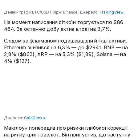
Денний графік BTC/USDT біржі Binance. Джерело:
TradingView
.
На момент написання біткоїн торгується по $86
464. За останню добу актив втратив 3,7%.
Слідом за флагманом подешевшали й інші активи.
Ethereum знизився на 6,3% — до $2941, BNB — на
2,8% ($863), XRP — на 5,3% ($1,89), Solana — на
4% ($127).
Джерело:
CoinGecko
.
Макглоун попередив про ризики глибокої корекції
на ринку криптовалют. Він припустив, що наступну