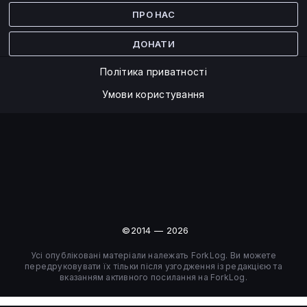
ПРО НАС
ДОНАТИ
Політика приватності
Умови користування
©2014 — 2026
Усі опубліковані матеріали належать ForkLog. Ви можете
передруковувати їх тільки після узгодження із редакцією та
вказанням активного посилання на ForkLog.