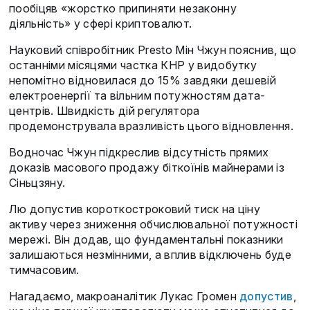
пообіцяв «жорстко припиняти незаконну
діяльність» у сфері криптовалют.
Науковий співробітник Presto Мін Чжун пояснив, що
останніми місяцями частка КНР у видобутку
непомітно відновилася до 15% завдяки дешевій
електроенергії та вільним потужностям дата-
центрів. Швидкість дій регулятора
продемонструвала вразливість цього відновлення.
Водночас Чжун підкреслив відсутність прямих
доказів масового продажу біткоїнів майнерами із
Сіньцзяну.
Лю допустив короткостроковий тиск на ціну
активу через зниження обчислювальної потужності
мережі. Він додав, що фундаментальні показники
залишаються незмінними, а вплив відключень буде
тимчасовим.
Нагадаємо, макроаналітик Лукас Громен
допустив
,