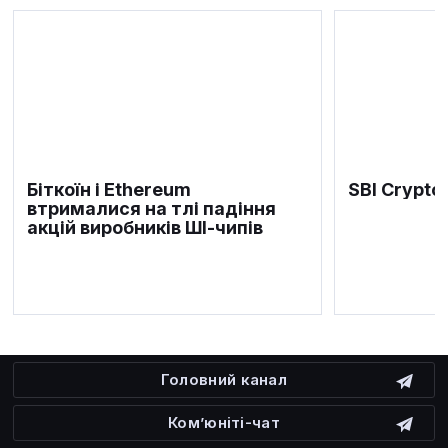
Біткоїн і Ethereum
SBI Crypto
втрималися на тлі падіння
акцій виробників ШІ-чипів
Головний канал
Ком’юніті-чат