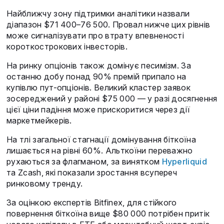
Найближчу зону підтримки аналітики назвали
діапазон $71 400–76 500. Провал нижче цих рівнів
може сигналізувати про втрату впевненості
короткострокових інвесторів.
На ринку опціонів також домінує песимізм. За
останню добу понад 90% премій припало на
купівлю пут-опціонів. Великий кластер заявок
зосереджений у районі $75 000 — у разі досягнення
цієї ціни падіння може прискоритися через дії
маркетмейкерів.
На тлі загальної стагнації домінування біткоїна
лишається на рівні 60%. Альткоїни переважно
рухаються за флагманом, за винятком
Hyperliquid
та Zcash, які показали зростання всупереч
ринковому тренду.
За оцінкою експертів Bitfinex, для стійкого
повернення біткоїна вище $80 000 потрібен притік