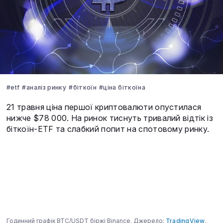
#etf
#аналіз ринку
#біткоїн
#ціна біткоїна
21 травня ціна першої криптовалюти опустилася
нижче $78 000. На ринок тиснуть тривалий відтік із
біткоїн-ETF та слабкий попит на спотовому ринку.
Годинний графік BTC/USDT біржі Binance. Джерело:
TradingView
.