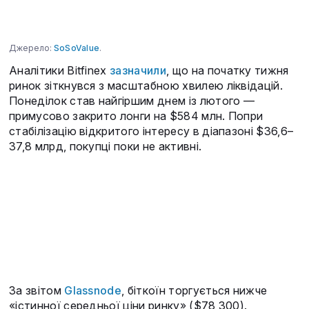
Джерело:
SoSoValue
.
Аналітики Bitfinex
зазначили
, що на початку тижня
ринок зіткнувся з масштабною хвилею ліквідацій.
Понеділок став найгіршим днем із лютого —
примусово закрито лонги на $584 млн. Попри
стабілізацію відкритого інтересу в діапазоні $36,6–
37,8 млрд, покупці поки не активні.
За звітом
Glassnode
, біткоїн торгується нижче
«істинної середньої ціни ринку» ($78 300).