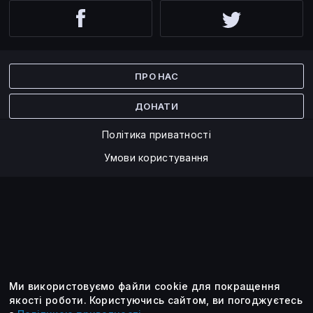
Facebook
Twitter
ПРО НАС
ДОНАТИ
Політика приватності
Умови користування
Ми використовуємо файли cookie для покращення
©2014 — 2026
якості роботи.
Користуючись сайтом, ви погоджуєтесь