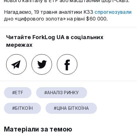
нового капіталу в ETF або масштабний шорт-сквіз.
Нагадаємо, 19 травня аналітики K33
спрогнозували
дно «цифрового золота» на рівні $60 000.
Читайте ForkLog UA в соціальних
мережах
#ETF
#АНАЛІЗ РИНКУ
#БІТКОЇН
#ЦІНА БІТКОЇНА
Матеріали за темою