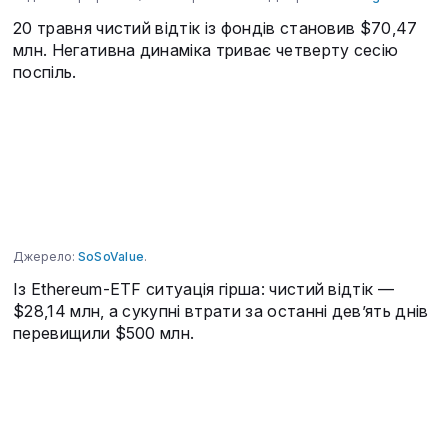
20 травня чистий відтік із фондів становив $70,47
млн. Негативна динаміка триває четверту сесію
поспіль.
Джерело:
SoSoValue
.
Із Ethereum-ETF ситуація гірша: чистий відтік —
$28,14 млн, а сукупні втрати за останні дев’ять днів
перевищили $500 млн.