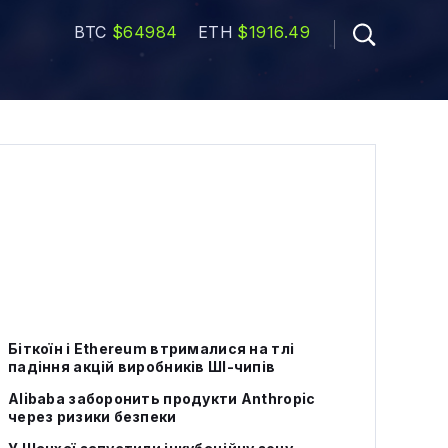
BTC
$64984
ETH
$1916.49
Біткоїн і Ethereum втрималися на тлі
падіння акцій виробників ШІ-чипів
Alibaba заборонить продукти Anthropic
через ризики безпеки