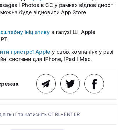
essages і Photos в ЄС у рамках відповідності
можна буде відновити App Store
сштабну ініціативу
в галузі ШІ Apple
GPT.
ити пристрої Apple
у своїх компаніях у разі
ні системи для iPhone, iPad і Mac.
мережах
діліть її та натисніть CTRL+ENTER