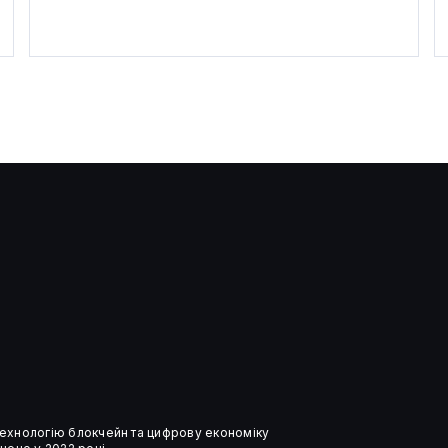
Дослідники залучили ШІ до
аналізу квантових схем
 технологію блокчейн та цифрову економіку