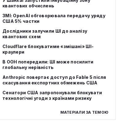
У Шанхаї запустили інкубаційну зону
квантових обчислень
ЗМІ: OpenAI обговорювала передачу уряду
США 5% частки
Дослідники залучили ШІ до аналізу
квантових схем
Cloudflare блокуватиме «змішані» ШІ-
краулери
В ООН попередили: ШІ може посилити
глобальну нерівність
Anthropic повертає доступ до Fable 5 після
скасування експортних обмежень США
Сенатори США запропонували блокувати
технологічні угоди з країнами ризику
МАТЕРІАЛИ ЗА ТЕМОЮ