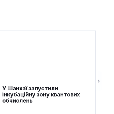
У Шанхаї запустили
інкубаційну зону квантових
обчислень