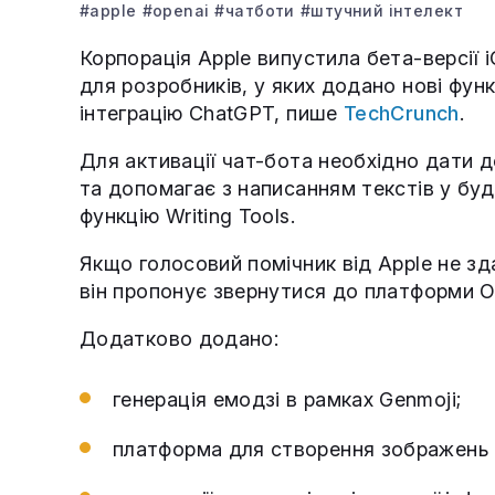
#apple
#openai
#чатботи
#штучний інтелект
Корпорація Apple випустила бета-версії i
для розробників, у яких додано нові функц
інтеграцію ChatGPT, пише
TechCrunch
.
Для активації чат-бота необхідно дати до
та допомагає з написанням текстів у бу
функцію Writing Tools.
Якщо голосовий помічник від Apple не зд
він пропонує звернутися до платформи O
Додатково додано:
генерація емодзі в рамках Genmoji;
платформа для створення зображень 