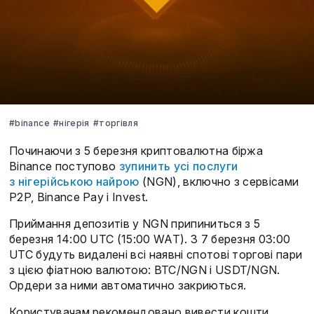
#binance
#нігерія
#торгівля
Починаючи з 5 березня криптовалютна біржа
Binance поступово
зупинить усі послуги
з нігерійською найрою
(NGN), включно з сервісами
P2P, Binance Pay і Invest.
Приймання депозитів у NGN припиниться з 5
березня 14:00 UTC (15:00 WAT). З 7 березня 03:00
UTC будуть видалені всі наявні спотові торгові пари
з цією фіатною валютою: BTC/NGN і USDT/NGN.
Ордери за ними автоматично закриються.
Користувачам рекомендовано вивести кошти