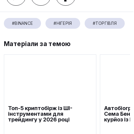
#BINANCE
#НІГЕРІЯ
#ТОРГІВЛЯ
Матеріали за темою
Топ-5 криптобірж із ШІ-
Автобіогра
інструментами для
Сема Бенк
трейдингу у 2026 році
курйоз із 