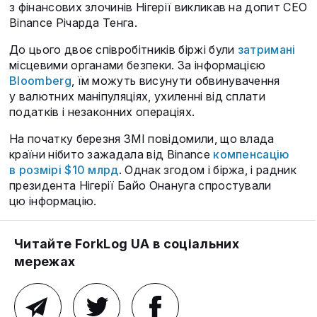
з фінансових злочинів Нігерії викликав на допит CEO
Binance Річарда Тенга.
До цього двоє співробітників біржі були
затримані
місцевими органами безпеки. За інформацією
Bloomberg
, їм можуть висунути обвинувачення
у валютних маніпуляціях, ухиленні від сплати
податків і незаконних операціях.
На початку березня ЗМІ повідомили, що влада
країни нібито зажадала від Binance
компенсацію
в розмірі $10 млрд
. Однак згодом і біржа, і радник
президента Нігерії Байо Онануга спростували
цю інформацію.
Читайте ForkLog UA в соціальних
мережах