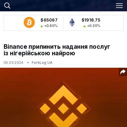
$65067
$1918.75
+0.60%
+0.30%
Binance припинить надання послуг
із нігерійською найрою
05.03.2024
ForkLog UA