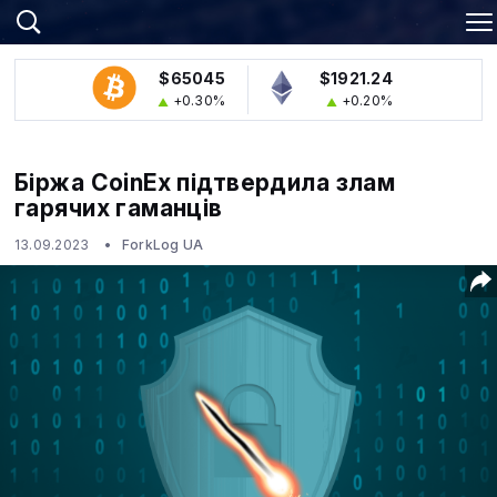
$65045
$1921.24
+0.30%
+0.20%
Біржа CoinEx підтвердила злам
гарячих гаманців
13.09.2023
ForkLog UA