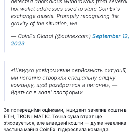
detected anomalous withdrawals from several
hot wallet addresses used to store CoinEx's
exchange assets. Promptly recognizing the
gravity of the situation, we…
— CoinEx Global (@coinexcom)
September 12,
2023
«Швидко усвідомивши серйозність ситуації,
ми негайно створили спеціальну слідчу
команду, щоб розібратися в питанні», —
йдеться в заяві платформи.
За попередніми оцінками, інцидент зачепив кошти в
ETH, TRON і MATIC. Точна сума втрат ще
з’ясовується, але виведені кошти — дуже невелика
частина майна CoinEx, підкреслила команда.