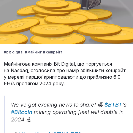
#bit digital
#майнінг
#хешрейт
Майнінгова компанія Bit Digital, що торгується
на Nasdaq, оголосила про намір збільшити хешрейт
у мережі першої криптовалюти до приблизно 6,0
EH/s протягом 2024 року.
We've got exciting news to share! 🤩
$BTBT
's
#Bitcoin
mining operating fleet will double in
2024 💪