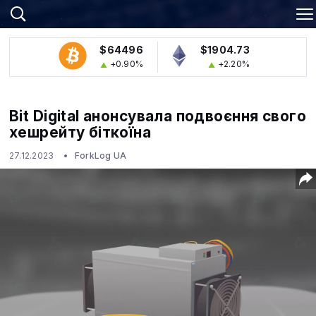
$64496
$1904.73
+0.90%
+2.20%
Bit Digital анонсувала подвоєння свого
хешрейту біткоїна
27.12.2023
ForkLog UA