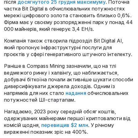
після
досягнутого 25 грудня максимуму
. Поточна
частка Bit Digital в обчислювальних потужностях
мережі цифрового золота становить близько 0,6%.
Фірма має у своєму розпорядженні парк у понад 44
000 майнерів, який генерує 3,4 EH/s.
Компанія також створила підрозділ Bit Digital AI,
який пропонує інфраструктурні послуги для
проєктів у сфері генеративного штучного інтелекту.
Раніше в Compass Mining зазначили, що на тлі
ведмежого ринку і халвінгу, що наближається,
добувачі біткоїна почали активніше шукати способи
диверсифікувати джерела доходів. Одним із
напрямків для них стало
надання
обчислювальних
потужностей ШІ-стартапам.
Нагадаємо, 2023 року середній обсяг коштів,
одержуваних майнерами першої криптовалюти від
комісій щодня,
перевищив $2 млн
. У річному
вираженні показник зріс на 400%.