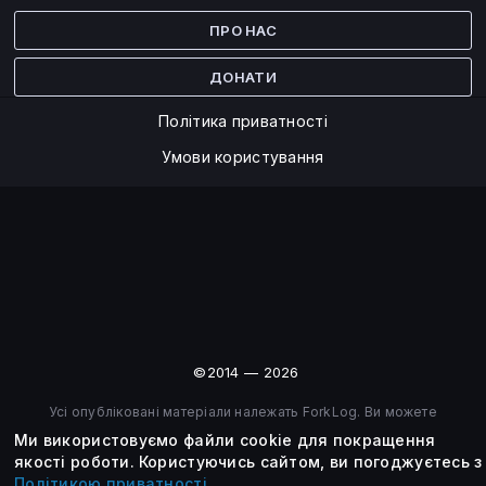
Facebook
Twitter
ПРО НАС
ДОНАТИ
Політика приватності
Умови користування
©2014 — 2026
Усі опубліковані матеріали належать ForkLog. Ви можете
передруковувати їх тільки після узгодження із редакцією та
Ми використовуємо файли cookie для покращення
вказанням активного посилання на ForkLog.
якості роботи.
Користуючись сайтом, ви погоджуєтесь з
Політикою приватності
.