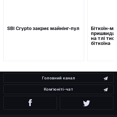
SBI Crypto закриє майнінг-пул
Біткоїн-м
пришвидшу
на тлі тис
біткоїна
Головний канал
Ком’юніті-чат