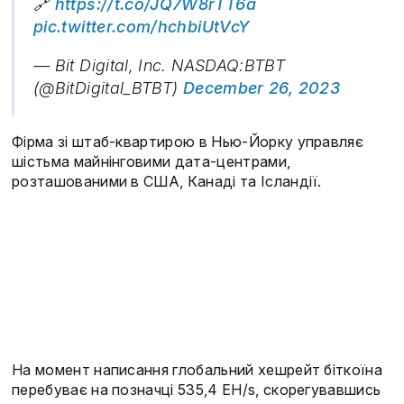
🔗
https://t.co/JQ7W8rTT6a
pic.twitter.com/hchbiUtVcY
— Bit Digital, Inc. NASDAQ:BTBT
(@BitDigital_BTBT)
December 26, 2023
Фірма зі штаб-квартирою в Нью-Йорку управляє
шістьма майнінговими дата-центрами,
розташованими в США, Канаді та Ісландії.
На момент написання глобальний хешрейт біткоїна
перебуває на позначці 535,4 EH/s, скорегувавшись