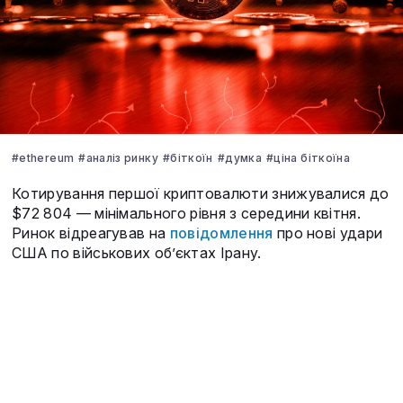
#ethereum
#аналіз ринку
#біткоїн
#думка
#ціна біткоїна
Котирування першої криптовалюти знижувалися до
$72 804 — мінімального рівня з середини квітня.
Ринок відреагував на
повідомлення
про нові удари
США по військових об’єктах Ірану.