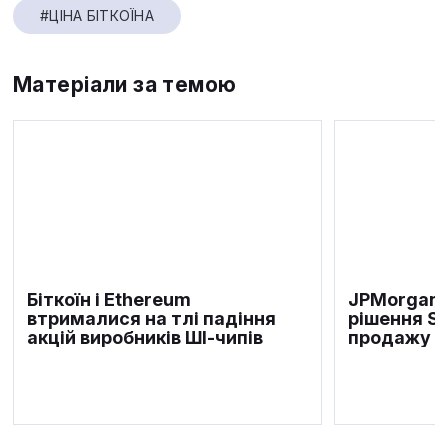
#ЦІНА БІТКОЇНА
Матеріали за темою
Біткоїн і Ethereum
JPMorgan 
втрималися на тлі падіння
рішення S
акцій виробників ШІ-чипів
продажу б