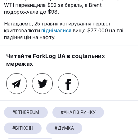
WTI перевищила $92 за барель, а Brent
подорожчала до $98.
Нагадаємо, 25 травня котирування першої
криптовалюти
піднімалися
вище $77 000 на тлі
падіння цін на нафту.
Читайте ForkLog UA в соціальних
мережах
#ETHEREUM
#АНАЛІЗ РИНКУ
#БІТКОЇН
#ДУМКА