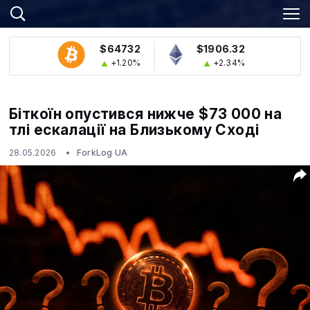
$64732
$1906.32
+1.20%
+2.34%
Біткоїн опустився нижче $73 000 на
тлі ескалації на Близькому Сході
28.05.2026
ForkLog UA