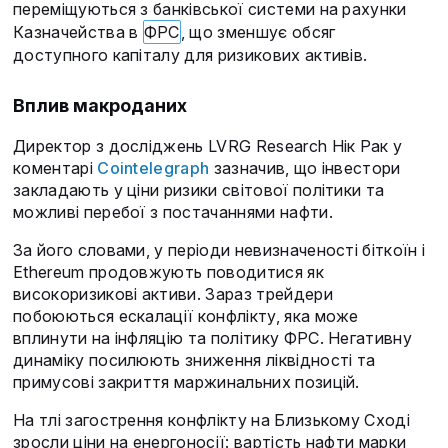
переміщуються з банківської системи на рахунки
Казначейства в
ФРС
, що зменшує обсяг
доступного капіталу для ризикових активів.
Вплив макроданих
Директор з досліджень LVRG Research Нік Рак у
коментарі
Cointelegraph
зазначив, що інвестори
закладають у ціни ризики світової політики та
можливі перебої з постачаннями нафти.
За його словами, у періоди невизначеності біткоїн і
Ethereum продовжують поводитися як
високоризикові активи. Зараз трейдери
побоюються ескалації конфлікту, яка може
вплинути на інфляцію та політику ФРС. Негативну
динаміку посилюють зниження ліквідності та
примусові закриття маржинальних позицій.
На тлі загострення конфлікту на Близькому Сході
зросли ціни на енергоносії: вартість нафти марки