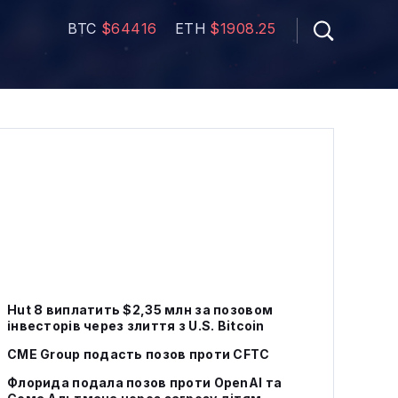
BTC
$64416
ETH
$1908.25
Hut 8 виплатить $2,35 млн за позовом
інвесторів через злиття з U.S. Bitcoin
CME Group подасть позов проти CFTC
Флорида подала позов проти OpenAI та