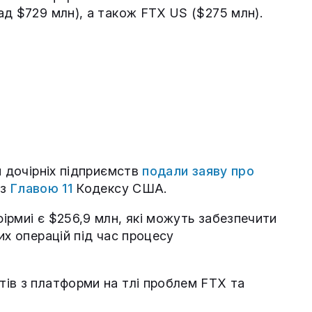
ад $729 млн), а також FTX US ($275 млн).
м дочірніх підприємств
подали заяву про
 з
Главою 11
Кодексу США.
ірмиi є $256,9 млн, які можуть забезпечити
их операцій під час процесу
ів з платформи на тлі проблем FTX та