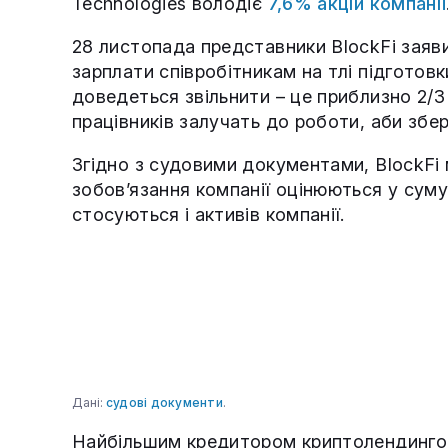
Technologies володіє
7,6% акцій компанії
28 листопада представники BlockFi заяв
зарплати співробітникам на тлі підготов
доведеться звільнити – це приблизно 2/
працівників залучать до роботи, аби збер
Згідно з судовими документами, BlockFi 
зобов’язання компанії оцінюються у суму
стосуються і активів компанії.
Дані:
судові документи
.
Найбільшим кредитором криптолендингов