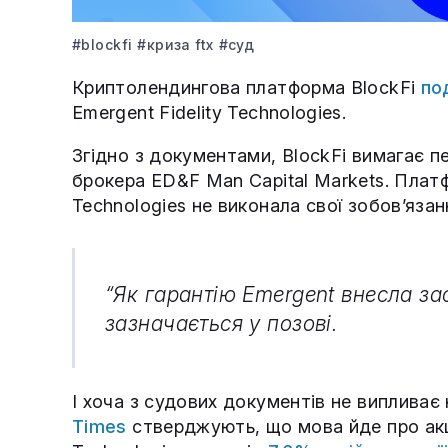
#blockfi
#криза ftx
#суд
Криптолендингова платформа BlockFi
по
Emergent Fidelity Technologies.
Згідно з документами, BlockFi вимагає пе
брокера ED&F Man Capital Markets. Платф
Technologies не виконала свої зобов’язан
“Як гарантію Emergent внесла заст
зазначається у позові.
І хоча з судових документів не випливає 
Times
стверджують, що мова йде про акці