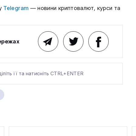
му
Telegram
— новини криптовалют, курси та
мережах
діліть її та натисніть CTRL+ENTER