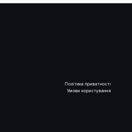
Співзасновник OpenAI понад
рік збирав компромат на Сема
Альтмана
Політика приватності
Умови користування