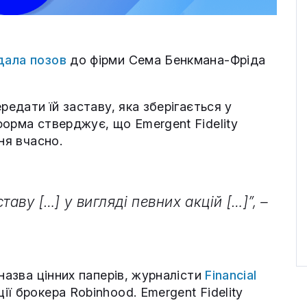
дала позов
до фірми Сема Бенкмана-Фріда
редати їй заставу, яка зберігається у
орма стверджує, що Emergent Fidelity
ня вчасно.
аву […] у вигляді певних акцій […]”, –
назва цінних паперів, журналісти
Financial
ї брокера Robinhood. Emergent Fidelity