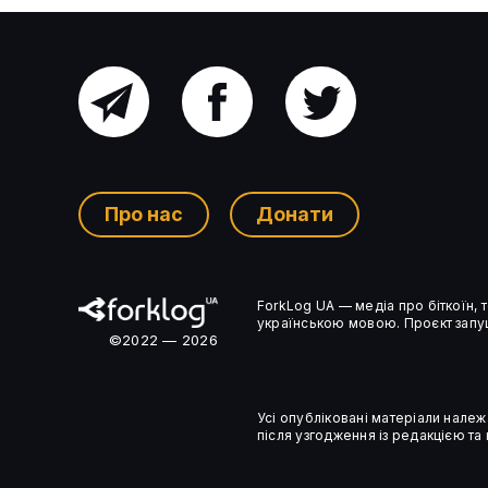
Головний
Facebook
Twitter
В CFTC визнали хибним позов
канал
проти біржі Gemini
Про нас
Донати
Ком’юніті-
ForkLog UA — медіа про біткоїн,
чат
українською мовою. Проєкт запущ
©2022 — 2026
Усі опубліковані матеріали належ
після узгодження із редакцією та