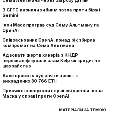
Сема Альтмана через загрозу дітям
В CFTC визнали хибним позов проти біржі
Gemini
Ілон Маск програв суд Сему Альтману та
OpenAI
Співзасновник OpenAI понад рік збирав
компромат на Сема Альтмана
Адвокати жертв хакерів з КНДР
перекваліфікували злам Kelp як кредитне
шахрайство
Aave просить суд зняти арешт з
викрадених 30 766 ETH
Присяжні заслухали перші свідчення Ілона
Маска у справі проти OpenAI
МАТЕРІАЛИ ЗА ТЕМОЮ