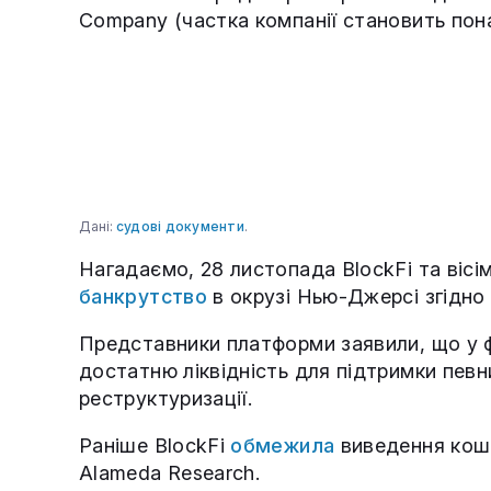
Company (частка компанії становить пон
Дані:
судові документи
.
Нагадаємо, 28 листопада BlockFi та вісі
банкрутство
в окрузі Нью-Джерсі згідно
Представники платформи заявили, що у ф
достатню ліквідність для підтримки певн
реструктуризації.
Раніше BlockFi
обмежила
виведення кошт
Alameda Research.