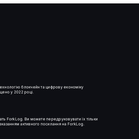
Ілон Маск програв суд Сему
Альтману та OpenAI
 технологію блокчейн та цифрову економіку
ено у 2022 році.
ать ForkLog. Ви можете передруковувати їх тільки
 вказанням активного посилання на ForkLog.