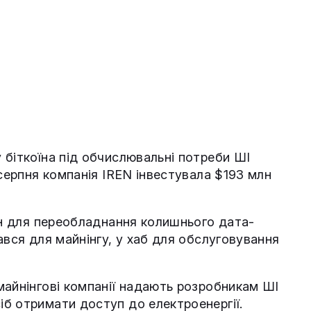
 біткоїна під обчислювальні потреби ШІ
 серпня компанія IREN інвестувала $193 млн
млн для переобладнання колишнього дата-
ався для майнінгу, у хаб для обслуговування
майнінгові компанії надають розробникам ШІ
б отримати доступ до електроенергії.