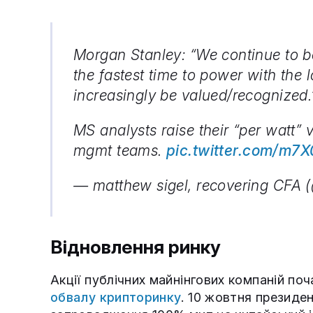
Morgan Stanley: “We continue to bel
the fastest time to power with the l
increasingly be valued/recognized.
MS analysts raise their “per watt” 
mgmt teams.
pic.twitter.com/m7
— matthew sigel, recovering CFA 
Відновлення ринку
Акції публічних майнінгових компаній по
обвалу крипторинку
. 10 жовтня презид