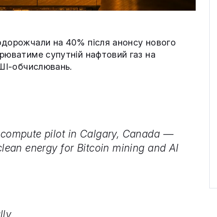
одорожчали на 40% після анонсу нового
орюватиме супутній нафтовий газ на
 ШІ-обчислювань.
o-compute pilot in Calgary, Canada —
clean energy for Bitcoin mining and AI
lly