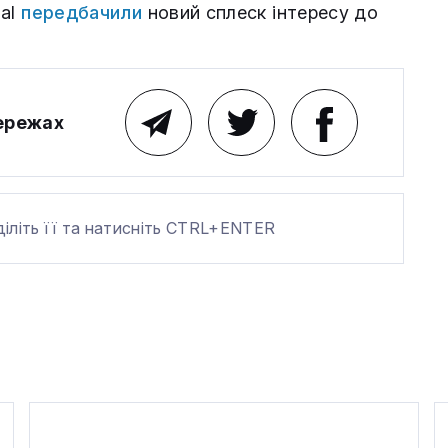
nal
передбачили
новий сплеск інтересу до
мережах
діліть її та натисніть CTRL+ENTER