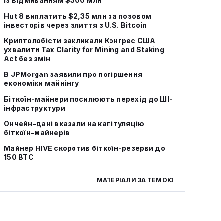
із відмиванням $300 млн
Hut 8 виплатить $2,35 млн за позовом
інвесторів через злиття з U.S. Bitcoin
Криптолобісти закликали Конгрес США
ухвалити Tax Clarity for Mining and Staking
Act без змін
В JPMorgan заявили про погіршення
економіки майнінгу
Біткоїн-майнери посилюють перехід до ШІ-
інфраструктури
Ончейн-дані вказали на капітуляцію
біткоїн-майнерів
Майнер HIVE скоротив біткоїн-резерви до
150 BTC
МАТЕРІАЛИ ЗА ТЕМОЮ