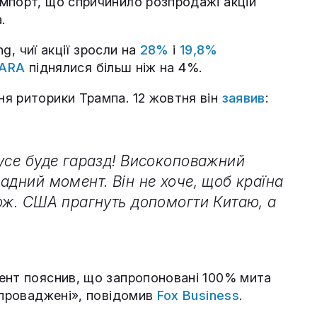
мпорт, що спричинило розпродажі акцій
.
ng, чиї акції зросли на
28%
і
19,8%
ARA
піднялися більш ніж на 4%.
я риторики Трампа. 12 жовтня він
заявив
:
 усе буде гаразд! Високоповажний
адний момент. Він не хоче, щоб країна
кож. США прагнуть допомогти Китаю, а
ент пояснив, що запропоновані 100% мита
апроваджені», повідомив
Fox Business
.