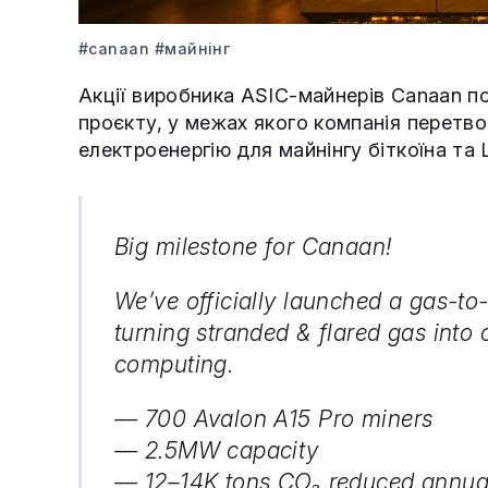
#canaan
#майнінг
Акції виробника ASIC-майнерів Canaan п
проєкту, у межах якого компанія перетв
електроенергію для майнінгу біткоїна та
Big milestone for Canaan!
We’ve officially launched a gas-t
turning stranded & flared gas into 
computing.
— 700 Avalon A15 Pro miners
— 2.5MW capacity
— 12–14K tons CO₂ reduced annua