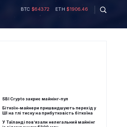
BTC
$64372
ETH
$1906.46
SBI Crypto закриє майнінг-пул
Біткоїн-майнери пришвидшують перехід у
ШІ на тлі тиску на прибутковість біткоїна
У Таїланді пов’язали нелегальний майнінг