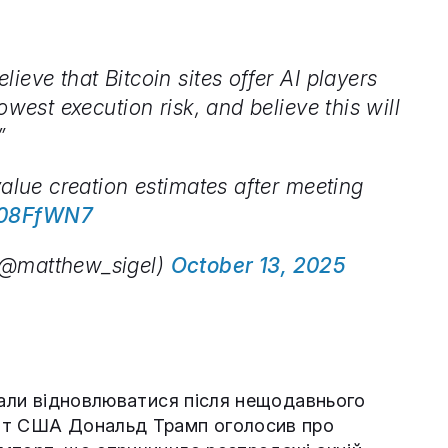
ieve that Bitcoin sites offer AI players
owest execution risk, and believe this will
”
value creation estimates after meeting
X08FfWN7
(@matthew_sigel)
October 13, 2025
чали відновлюватися після нещодавнього
ент США Дональд Трамп оголосив про