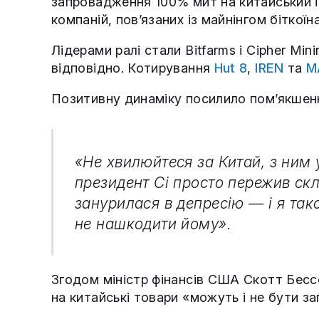
запровадження 100% мит на китайський і
компаній, пов’язаних із майнінгом біткоїна
Лідерами ралі стали Bitfarms і Cipher Mini
відповідно. Котирування
Hut 8
,
IREN
та
M
Позитивну динаміку посилило пом’якшенн
«Не хвилюйтеся за Китай, з ним
президент Сі просто пережив скл
занурилася в депресію — і я та
не нашкодити йому».
Згодом міністр фінансів США Скотт Бесс
на китайські товари «можуть і не бути з