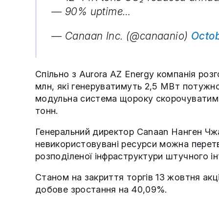
— 90% uptime…
— Canaan Inc. (@canaanio)
Octob
Спільно з Aurora AZ Energy компанія роз
млн, які генеруватимуть 2,5 МВт потужно
модульна система щороку скорочуватиме
тонн.
Генеральний директор Canaan Нанген Чж
невикористовувані ресурси можна перет
розподіленої інфраструктури штучного ін
Станом на закриття торгів 13 жовтня акці
добове зростання на 40,09%.