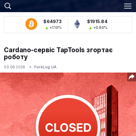
$64973
$1915.84
+1.10%
+0.90%
Cardano‑сервіс TapTools згортає
роботу
03.06.2026
ForkLog UA