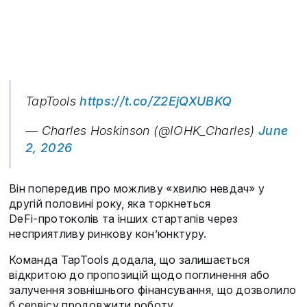
TapTools
https://t.co/Z2EjQXUBKQ
— Charles Hoskinson (@IOHK_Charles)
June
2, 2026
Він попередив про можливу «хвилю невдач» у
другій половині року, яка торкнеться
DeFi‑протоколів та інших стартапів через
несприятливу ринкову кон’юнктуру.
Команда TapTools додала, що залишається
відкритою до пропозицій щодо поглинення або
залучення зовнішнього фінансування, що дозволило
б сервісу продовжити роботу.