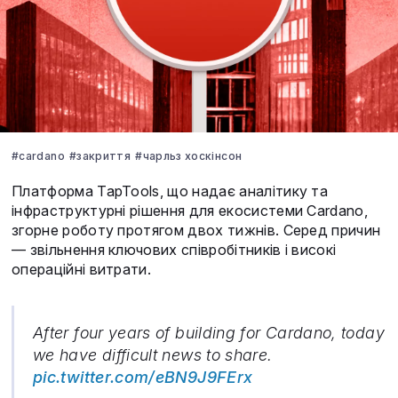
#cardano
#закриття
#чарльз хоскінсон
Платформа TapTools, що надає аналітику та
інфраструктурні рішення для екосистеми Cardano,
згорне роботу протягом двох тижнів. Серед причин
— звільнення ключових співробітників і високі
операційні витрати.
After four years of building for Cardano, today
we have difficult news to share.
pic.twitter.com/eBN9J9FErx