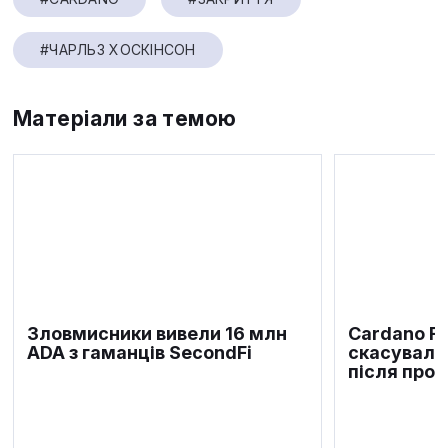
#ЧАРЛЬЗ ХОСКІНСОН
Матеріали за темою
Зловмисники вивели 16 млн
Cardano F
ADA з гаманців SecondFi
скасувала
після про