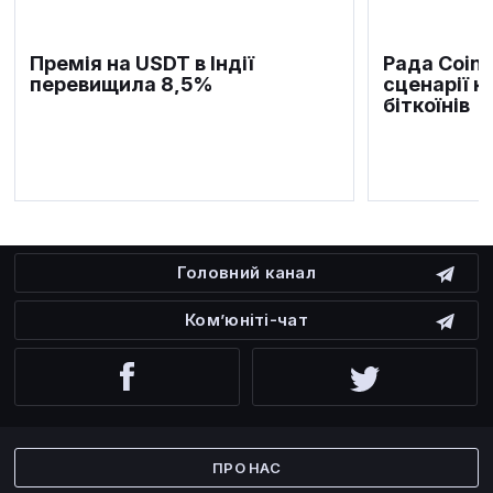
Премія на USDT в Індії
Рада Coin
перевищила 8,5%
сценарії к
біткоїнів
Головний канал
Ком’юніті-чат
Facebook
Twitter
ПРО НАС