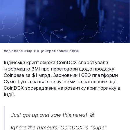
#coinbase
#індія
#централізовані біржі
Індійська криптобіржа CoinDCX спростувала
інформацію ЗМІ про переговори щодо продажу
Coinbase за $1 млрд. Засновник і CEO платформи
Суміт Гупта назвав це чутками та наголосив, що
CoinDCX зосереджена на розвитку крипторинку в
Індії.
Just got up and saw this news! 😅
Ignore the rumours! CoinDCX is “super