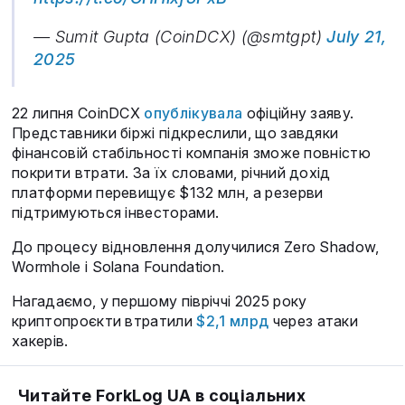
— Sumit Gupta (CoinDCX) (@smtgpt)
July 21,
2025
22 липня CoinDCX
опублікувала
офіційну заяву.
Представники біржі підкреслили, що завдяки
фінансовій стабільності компанія зможе повністю
покрити втрати. За їх словами, річний дохід
платформи перевищує $132 млн, а резерви
підтримуються інвесторами.
До процесу відновлення долучилися Zero Shadow,
Wormhole і Solana Foundation.
Нагадаємо, у першому півріччі 2025 року
криптопроєкти втратили
$2,1 млрд
через атаки
хакерів.
Читайте ForkLog UA в соціальних