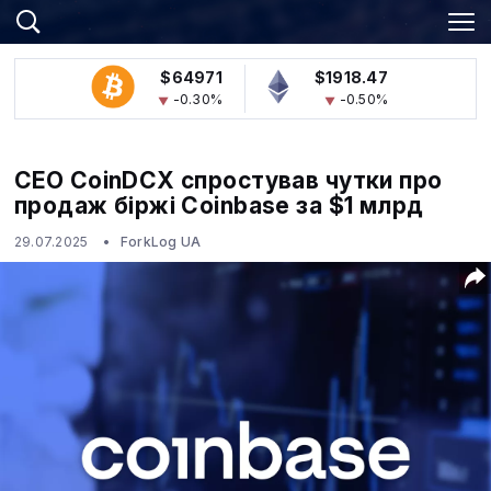
$64971
$1918.47
-0.30%
-0.50%
CEO CoinDCX спростував чутки про
продаж біржі Coinbase за $1 млрд
29.07.2025
ForkLog UA