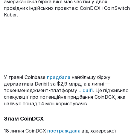
американська біржа вже має частки у двох
провідних індійських проєктах: CoinDCX і CoinSwitch
Kuber.
У травні Coinbase
придбала
найбільшу біржу
деривативів Deribit за $2,9 млрд, а в липні —
токенменеджмент-платформу
Liquifi
. Це підживило
спекуляції про потенційне придбання CoinDCX, яка
налічує понад 14 млн користувачів.
Злам CoinDCX
18 липня CoinDCX
постраждала
від хакерської