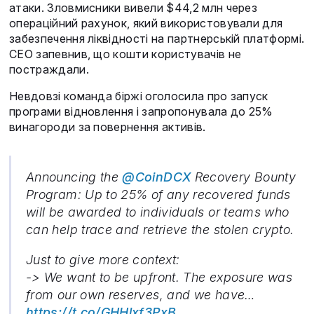
атаки. Зловмисники вивели $44,2 млн через
операційний рахунок, який використовували для
забезпечення ліквідності на партнерській платформі.
CEO запевнив, що кошти користувачів не
постраждали.
Невдовзі команда біржі оголосила про запуск
програми відновлення і запропонувала до 25%
винагороди за повернення активів.
Announcing the
@CoinDCX
Recovery Bounty
Program: Up to 25% of any recovered funds
will be awarded to individuals or teams who
can help trace and retrieve the stolen crypto.
Just to give more context:
-> We want to be upfront. The exposure was
from our own reserves, and we have…
https://t.co/GHHlxf3PxB