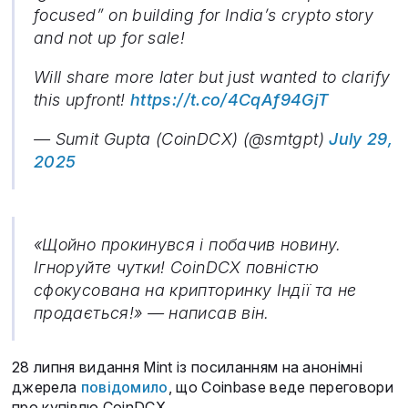
focused” on building for India’s crypto story
and not up for sale!
Will share more later but just wanted to clarify
this upfront!
https://t.co/4CqAf94GjT
— Sumit Gupta (CoinDCX) (@smtgpt)
July 29,
2025
«Щойно прокинувся і побачив новину.
Ігноруйте чутки! CoinDCX повністю
сфокусована на крипторинку Індії та не
продається!» — написав він.
28 липня видання Mint із посиланням на анонімні
джерела
повідомило
, що Coinbase веде переговори
про купівлю CoinDCX.