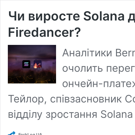
Чи виросте Solana д
Firedancer?
Аналітики Ber
очолить пере
ончейн-платеж
Тейлор, співзасновник C
відділу зростання Solana
ForkLog UA