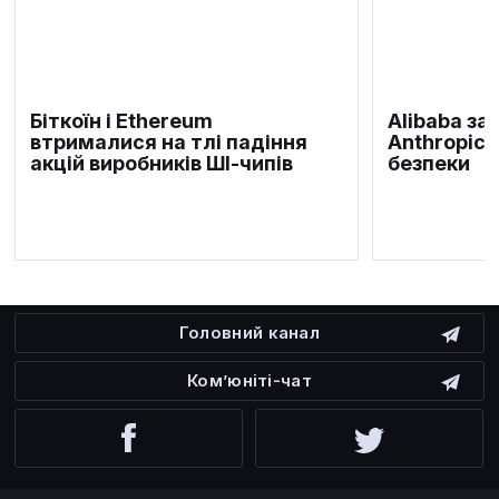
Біткоїн і Ethereum
Alibaba за
втрималися на тлі падіння
Anthropic 
акцій виробників ШІ-чипів
безпеки
Головний канал
Ком’юніті-чат