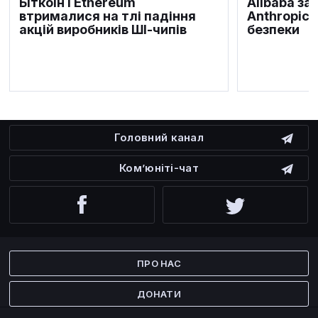
Біткоїн і Ethereum
Alibaba за
втрималися на тлі падіння
Anthropic 
акцій виробників ШІ-чипів
безпеки
Головний канал
Ком’юніті-чат
Facebook
Twitter
ПРО НАС
ДОНАТИ