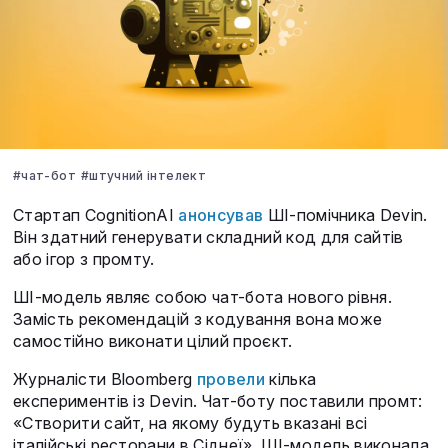
#чат-бот
#штучний інтелект
Стартап CognitionAI
анонсував
ШІ-помічника Devin.
Він здатний генерувати складний код для сайтів
або ігор з промту.
ШІ-модель являє собою чат-бота нового рівня.
Замість рекомендацій з кодування вона може
самостійно виконати цілий проєкт.
Журналісти Bloomberg
провели
кілька
експериментів із Devin. Чат-боту поставили промт:
«Створити сайт, на якому будуть вказані всі
італійські ресторани в Сіднеї». ШІ-модель виконала