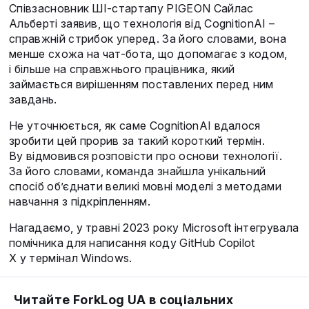
Співзасновник ШІ-стартапу PIGEON Сайлас
Альберті заявив, що технологія від CognitionAI –
справжній стрибок уперед. За його словами, вона
менше схожа на чат-бота, що допомагає з кодом,
і більше на справжнього працівника, який
займається вирішенням поставлених перед ним
завдань.
Не уточнюється, як саме CognitionAI вдалося
зробити цей прорив за такий короткий термін.
Ву відмовився розповісти про основи технології.
За його словами, команда знайшла унікальний
спосіб об’єднати великі мовні моделі з методами
навчання з підкріпленням.
Нагадаємо, у травні 2023 року Microsoft інтегрувала
помічника для написання коду GitHub Copilot
X у термінал Windows.
Читайте ForkLog UA в соціальних