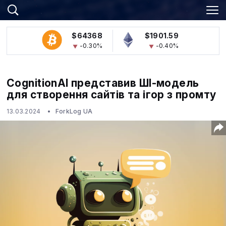
$64368
$1901.59
-0.30%
-0.40%
CognitionAI представив ШІ-модель
для створення сайтів та ігор з промту
13.03.2024
ForkLog UA