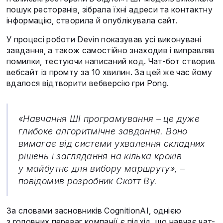
пошук ресторанів, зібрала їхні адреси та контактну
інформацію, створила й опублікувала сайт.
У процесі роботи Devin показував усі виконувані
завдання, а також самостійно знаходив і виправляв
помилки, тестуючи написаний код. Чат-бот створив
вебсайт із промту за 10 хвилин. За цей же час йому
вдалося відтворити вебверсію гри Pong.
«Навчання ШІ програмування – це дуже
глибоке алгоритмічне завдання. Воно
вимагає від системи ухвалення складних
рішень і заглядання на кілька кроків
у майбутнє для вибору маршруту», –
повідомив розробник Скотт Ву.
За словами засновників CognitionAI, однією
з головних переваг компанії є підхід, що навчає чат-