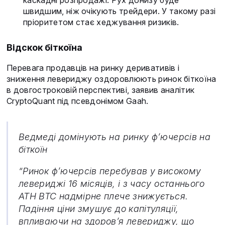
каскадні розпродажі. Рух донизу буде
швидшим, ніж очікують трейдери. У такому разі
пріоритетом стає хеджування ризиків.
Відскок біткоїна
Перевага продавців на ринку деривативів і
зниження левериджу оздоровлюють ринок біткоїна
в довгостроковій перспективі, заявив аналітик
CryptoQuant під псевдонімом Gaah.
Ведмеді домінують на ринку ф’ючерсів на
біткоїн
“Ринок ф’ючерсів перебував у високому
левериджі 16 місяців, і з часу останнього
ATH BTC надмірне плече знижується.
Падіння ціни змушує до капітуляції,
впливаючи на здоров’я левериджу, що