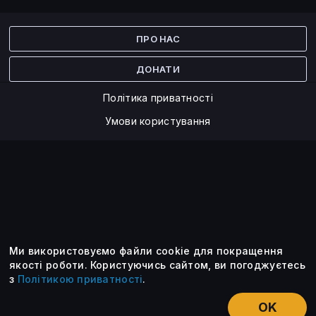
Facebook
Twitter
ПРО НАС
ДОНАТИ
Політика приватності
Умови користування
Ми використовуємо файли cookie для покращення
©2014 — 2026
якості роботи.
Користуючись сайтом, ви погоджуєтесь
з
Політикою приватності
.
Усі опубліковані матеріали належать ForkLog. Ви можете
передруковувати їх тільки після узгодження із редакцією та
OK
вказанням активного посилання на ForkLog.
НОВИНИ
ЕКСКЛЮЗИВ
ЕСЕ
КУРСИ КРИПТОВАЛЮТ