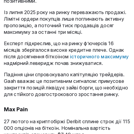
позитивними.
Із липня 2025 року на ринку переважають продажі.
Лімітні ордери покупців лише поглинають активну
пропозицію, а поточний тиск продавців досяг
максимуму за останні три місяці.
Експерт підкреслив, що на ринку ф’ючерсів 16
місяців зберігалося високе кредитне плече. Однак
після досягнення біткоїном
історичного максимуму
надмірний леверидж почав знижуватися.
Падіння ціни спровокувало капітуляцію трейдерів.
Gaah вважає це позитивним сигналом: примусове
закриття позицій ліквідує зайві борги, що необхідно
для стійкого довгострокового зростання ринку.
Max Pain
27 лютого на криптобіржі Deribit сплине строк дії 115
000 опціонів на біткоїн. Номінальна вартість