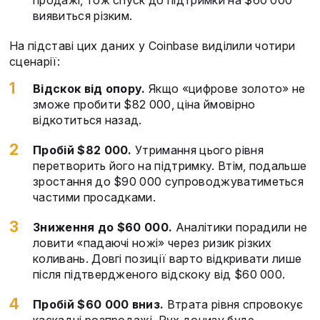
продажі, тож спуск до підтримки на $60 000
виявиться різким.
На підставі цих даних у Coinbase виділили чотири
сценарії:
Відскок від опору.
Якщо «цифрове золото» не
зможе пробити $82 000, ціна ймовірно
відкотиться назад.
Пробій $82 000.
Утримання цього рівня
перетворить його на підтримку. Втім, подальше
зростання до $90 000 супроводжуватиметься
частими просадками.
Зниження до $60 000.
Аналітики порадили не
ловити «падаючі ножі» через ризик різких
коливань. Довгі позиції варто відкривати лише
після підтвердженого відскоку від $60 000.
Пробій $60 000 вниз.
Втрата рівня спровокує