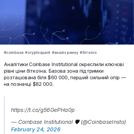
#coinbase
#cryptoquant
#аналіз ринку
#біткоїн
Аналітики Coinbase Institutional окреслили ключові
рівні ціни біткоїна. Базова зона підтримки
розташована біля $60 000, перший сильний опір —
на позначці $82 000.
https://t.co/g56GePHa0p
— Coinbase Institutional 🛡️ (@CoinbaseInsto)
February 24, 2026