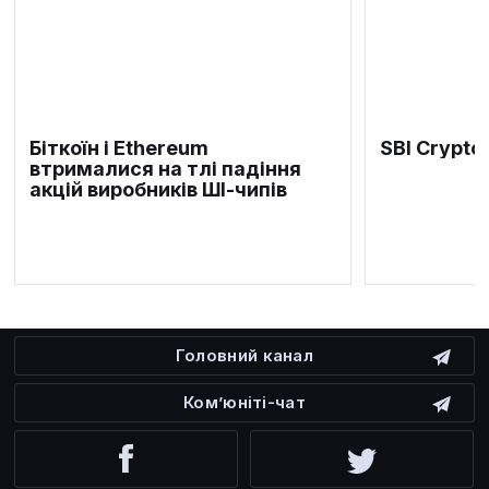
Біткоїн і Ethereum
SBI Crypto
втрималися на тлі падіння
акцій виробників ШІ-чипів
Головний канал
Ком’юніті-чат