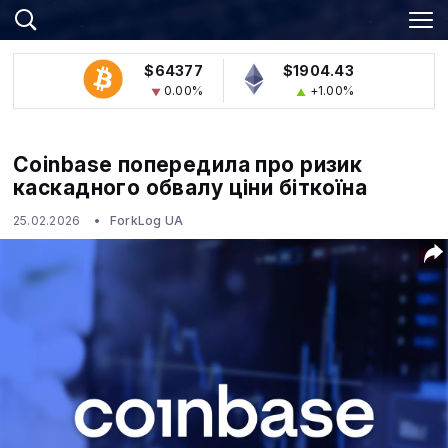
$64377
$1904.43
0.00%
+1.00%
Coinbase попередила про ризик
каскадного обвалу ціни біткоїна
25.02.2026
ForkLog UA