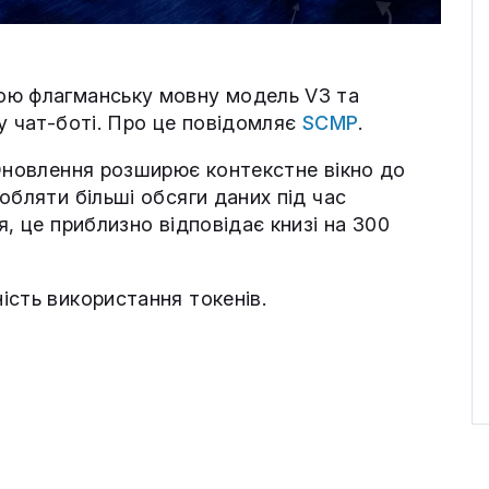
ою флагманську мовну модель V3 та
у чат-боті. Про це повідомляє
SCMP
.
 Оновлення розширює контекстне вікно до
обляти більші обсяги даних під час
, це приблизно відповідає книзі на 300
ість використання токенів.