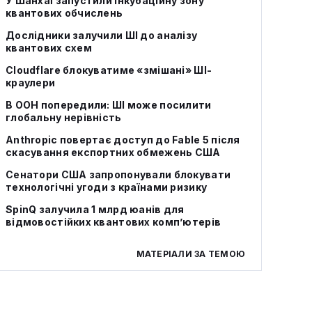
У Шанхаї запустили інкубаційну зону
квантових обчислень
Дослідники залучили ШІ до аналізу
квантових схем
Cloudflare блокуватиме «змішані» ШІ-
краулери
В ООН попередили: ШІ може посилити
глобальну нерівність
Anthropic повертає доступ до Fable 5 після
скасування експортних обмежень США
Сенатори США запропонували блокувати
технологічні угоди з країнами ризику
SpinQ залучила 1 млрд юанів для
відмовостійких квантових комп’ютерів
МАТЕРІАЛИ ЗА ТЕМОЮ