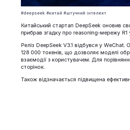
#deepseek
#китай
#штучний інтелект
Китайський стартап DeepSeek оновив св
прибрав згадку про reasoning-мережу R1 
Реліз DeepSeek V3.1 відбувся у WeChat.
128 000 токенів, що дозволяє моделі обр
взаємодії з користувачем. Для порівняння
сторінок.
Також відзначається підвищена ефективн