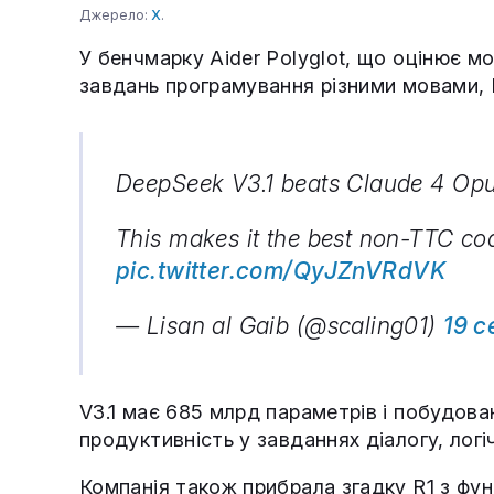
Джерело:
X
.
У бенчмарку Aider Polyglot, що оцінює м
завдань програмування різними мовами, 
DeepSeek V3.1 beats Claude 4 Opu
This makes it the best non-TTC cod
pic.twitter.com/QyJZnVRdVK
— Lisan al Gaib (@scaling01)
19 
V3.1 має 685 млрд параметрів і побудован
продуктивність у завданнях діалогу, логі
Компанія також прибрала згадку R1 з фу