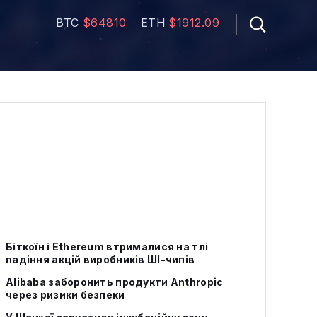
BTC
$64810
ETH
$1912.09
Біткоїн і Ethereum втрималися на тлі
падіння акцій виробників ШІ-чипів
Alibaba заборонить продукти Anthropic
через ризики безпеки