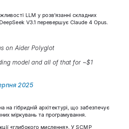
ожливості LLM у розв’язанні складних
DeepSeek V3.1 перевершує Claude 4 Opus.
s on Aider Polyglot
ing model and all of that for ~$1
серпня 2025
а на гібридній архітектурі, що забезпечує
чних міркувань та програмування.
нкції «глибокого мислення». У SCMP