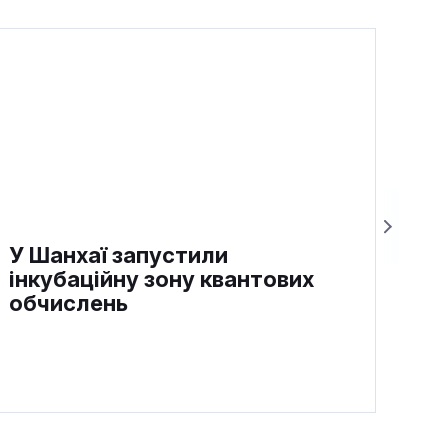
У Шанхаї запустили
інкубаційну зону квантових
обчислень