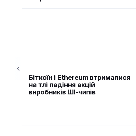
Біткоїн і Ethereum втрималися
на тлі падіння акцій
виробників ШІ-чипів