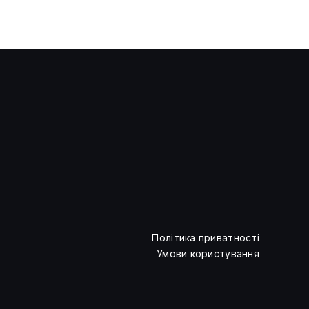
В ООН попередили: ШІ може
посилити глобальну
нерівність
Політика приватності
Умови користування