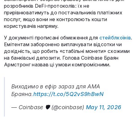
розробників DeFi-протоколів: їх не
прирівнюватимуть до постачальників платіжних
послуг, якщо вони не контролюють кошти
користувачів напряму.
У документі прописані обмеження для
стейблкоїнів
.
Емітентам заборонено виплачувати відсотки чи
дохідність, що робить «стабільні монети» схожими
на банківські депозити. Голова Coinbase Браян
Армстронг назвав ці умови компромісними.
Виходимо в ефір зараз для AMA
Браяна.
https://t.co/5Q2vS9hBwN
— Coinbase 🛡️ (@coinbase)
May 11, 2026