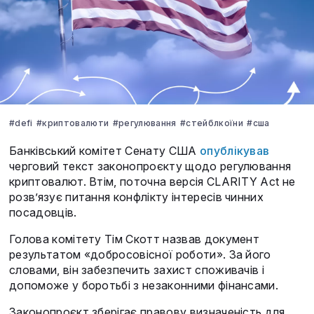
#defi
#криптовалюти
#регулювання
#стейблкоїни
#сша
Банківський комітет Сенату США
опублікував
черговий текст законопроєкту щодо регулювання
криптовалют. Втім, поточна версія CLARITY Act не
розв’язує питання конфлікту інтересів чинних
посадовців.
Голова комітету Тім Скотт назвав документ
результатом «добросовісної роботи». За його
словами, він забезпечить захист споживачів і
допоможе у боротьбі з незаконними фінансами.
Законопроєкт зберігає правову визначеність для