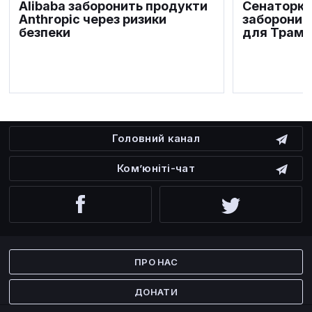
Alibaba заборонить продукти
Сенаторка
Anthropic через ризики
заборонит
безпеки
для Трамп
Головний канал
Ком’юніті-чат
Facebook
Twitter
ПРО НАС
ДОНАТИ