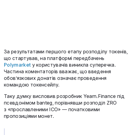
За результатами першого етапу розподілу токенів,
що стартував, на платформі передбачень
Polymarket
у користувачів виникла суперечка.
Частина коментаторів вважає, що введення
обов’язкових донатів означає проведення
командою токенсейлу.
Таку думку висловив розробник Yearn.Finance під
псевдонімом banteg, порівнявши розподіл ZRO
з «прославленими ICO» — початковими
пропозиціями монет.