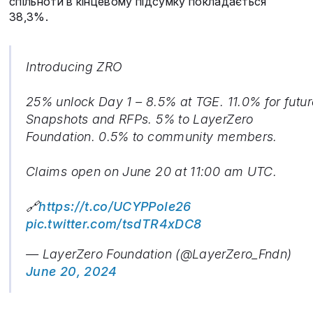
спільноти в кінцевому підсумку покладається
38,3%.
Introducing ZRO
25% unlock Day 1 – 8.5% at TGE. 11.0% for futur
Snapshots and RFPs. 5% to LayerZero
Foundation. 0.5% to community members.
Claims open on June 20 at 11:00 am UTC.
🔗
https://t.co/UCYPPoIe26
pic.twitter.com/tsdTR4xDC8
— LayerZero Foundation (@LayerZero_Fndn)
June 20, 2024