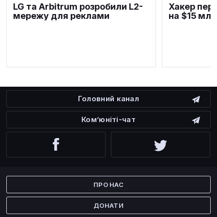
LG та Arbitrum розробили L2-
Хакер пер
мережу для реклами
на $15 млн
Головний канал
Ком’юніті-чат
Facebook
Twitter
ПРО НАС
ДОНАТИ