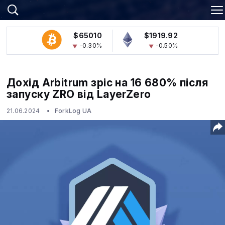
$65010
$1919.92
-0.30%
-0.50%
Дохід Arbitrum зріс на 16 680% після
запуску ZRO від LayerZero
21.06.2024
ForkLog UA