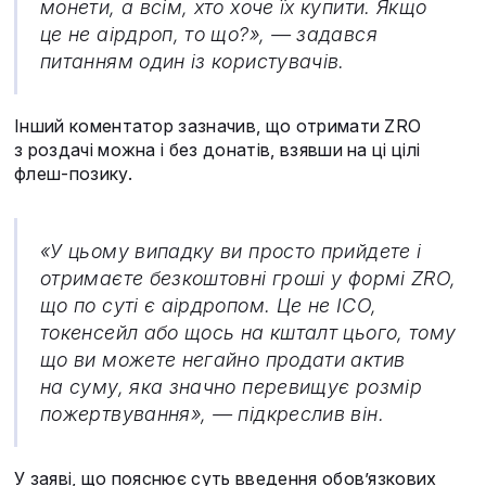
монети, а всім, хто хоче їх купити. Якщо
це не аірдроп, то що?», — задався
питанням один із користувачів.
Інший коментатор зазначив, що отримати ZRO
з роздачі можна і без донатів, взявши на ці цілі
флеш-позику.
«У цьому випадку ви просто прийдете і
отримаєте безкоштовні гроші у формі ZRO,
що по суті є аірдропом. Це не ICO,
токенсейл або щось на кшталт цього, тому
що ви можете негайно продати актив
на суму, яка значно перевищує розмір
пожертвування», — підкреслив він.
У заяві, що пояснює суть введення обов’язкових