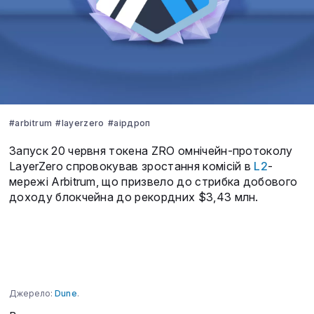
#arbitrum
#layerzero
#аірдроп
Запуск 20 червня токена ZRO омнічейн-протоколу
LayerZero спровокував зростання комісій в
L2
-
мережі Arbitrum, що призвело до стрибка добового
доходу блокчейна до рекордних $3,43 млн.
Джерело:
Dune
.