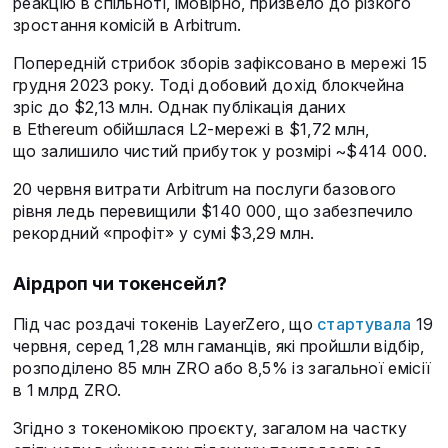
реакцію в спільноті, імовірно, призвело до різкого
зростання комісій в Arbitrum.
Попередній стрибок зборів зафіксовано в мережі 15
грудня 2023 року. Тоді добовий дохід блокчейна
зріс до $2,13 млн. Однак публікація даних
в Ethereum обійшлася L2-мережі в $1,72 млн,
що залишило чистий прибуток у розмірі ~$414 000.
20 червня витрати Arbitrum на послуги базового
рівня ледь перевищили $140 000, що забезпечило
рекордний «профіт» у сумі $3,29 млн.
Аірдроп чи токенсейл?
Під час роздачі токенів LayerZero, що
стартувала
19
червня, серед 1,28 млн гаманців, які пройшли відбір,
розподілено 85 млн ZRO або 8,5% із загальної емісії
в 1 млрд ZRO.
Згідно з токеномікою проєкту, загалом на частку