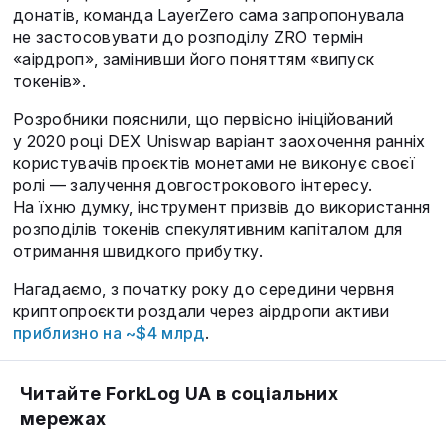
донатів, команда LayerZero сама запропонувала
не застосовувати до розподілу ZRO термін
«аірдроп», замінивши його поняттям «випуск
токенів».
Розробники пояснили, що первісно ініційований
у 2020 році DEX Uniswap варіант заохочення ранніх
користувачів проєктів монетами не виконує своєї
ролі — залучення довгострокового інтересу.
На їхню думку, інструмент призвів до використання
розподілів токенів спекулятивним капіталом для
отримання швидкого прибутку.
Нагадаємо, з початку року до середини червня
криптопроєкти роздали через аірдропи активи
приблизно на ~$4 млрд
.
Читайте ForkLog UA в соціальних
мережах