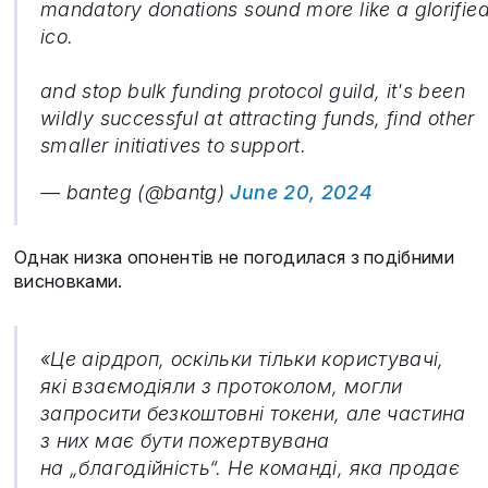
mandatory donations sound more like a glorifie
ico.
and stop bulk funding protocol guild, it's been
wildly successful at attracting funds, find other
smaller initiatives to support.
— banteg (@bantg)
June 20, 2024
Однак низка опонентів не погодилася з подібними
висновками.
«Це аірдроп, оскільки тільки користувачі,
які взаємодіяли з протоколом, могли
запросити безкоштовні токени, але частина
з них має бути пожертвувана
на „благодійність“. Не команді, яка продає