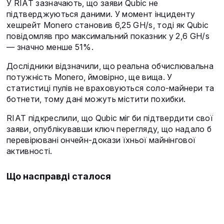
У RIAT зазначають, що заяви Qubic не
підтверджуються даними. У момент інциденту
хешрейт Monero становив 6,25 GH/s, тоді як Qubic
повідомляв про максимальний показник у 2,6 GH/s
— значно менше 51%.
Дослідники відзначили, що реальна обчислювальна
потужність Monero, ймовірно, ще вища. У
статистиці пулів не враховуються соло-майнери та
ботнети, тому дані можуть містити похибки.
RIAT підкреслили, що Qubic міг би підтвердити свої
заяви, опублікувавши ключ перегляду, що надало б
перевірювані ончейн-докази їхньої майнінгової
активності.
Що насправді сталося