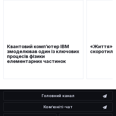
Квантовий комп’ютер IBM
«Життя» т
змоделював один із ключових
скоротило
процесів фізики
елементарних частинок
Головний канал
Ком’юніті-чат