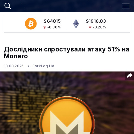
$64815
$1916.83
-0.30%
-0.20%
Дослідники спростували атаку 51% на
Monero
18.08.2025
ForkLog UA