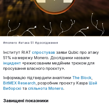
#monero
#атака 51
#дослідження
Інститут RIAT
спростував
заяви Qubic про атаку
51% на мережу Monero. Дослідники назвали
інцидент
«режисованим медійним трюком для
просування власного проєкту».
Інформацію підтвердили аналітики
The Block
,
BitMEX Research
, розробник проєкту Kaspa
Шай
Виборскі
та
спільнота Monero
.
Завищені показники