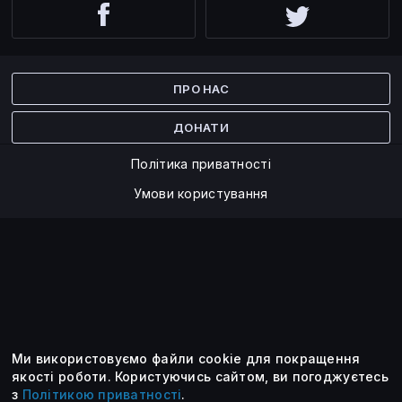
Facebook
Twitter
ПРО НАС
ДОНАТИ
Політика приватності
Умови користування
Ми використовуємо файли cookie для покращення
©2014 — 2026
якості роботи.
Користуючись сайтом, ви погоджуєтесь
з
Політикою приватності
.