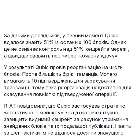
За даними дослідників, у певний момент Qubic
вдалося знайти 51% із останніх 100 блоків. Однак
це не означає контроль над 51% хешрейта мережі,
а швидше свідчить про «короткочасну удачу».
У результаті Qubic провів реорганізацію на шість
блоків. Проте більшість бірж і гаманців Monero
вимагають 10 підтверджень для зарахування
транзакції, тому така реорганізація недостатня для
скасування повністю підтвердженої операції.
RIAT повідомили, що Qubic застосував стратегію
«егоїстичного майнінгу», яка дозволяє штучно
завищити видимий хешрейт за рахунок утримання
знайдених блоків та їх подальшої публікації. Навіть
за цієї тактики їм не вдалося досягти значущого