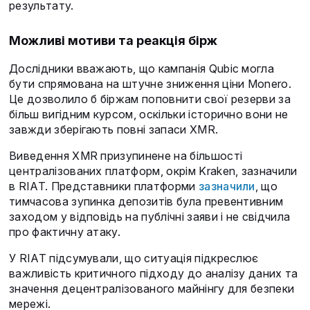
результату.
Можливі мотиви та реакція бірж
Дослідники вважають, що кампанія Qubic могла
бути спрямована на штучне зниження ціни Monero.
Це дозволило б біржам поповнити свої резерви за
більш вигідним курсом, оскільки історично вони не
завжди зберігають повні запаси XMR.
Виведення XMR призупинене на більшості
централізованих платформ, окрім Kraken, зазначили
в RIAT. Представники платформи
зазначили
, що
тимчасова зупинка депозитів була превентивним
заходом у відповідь на публічні заяви і не свідчила
про фактичну атаку.
У RIAT підсумували, що ситуація підкреслює
важливість критичного підходу до аналізу даних та
значення децентралізованого майнінгу для безпеки
мережі.