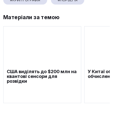
Матеріали за темою
США виділять до $200 млн на
У Китаї об
квантові сенсори для
обчисленн
розвідки