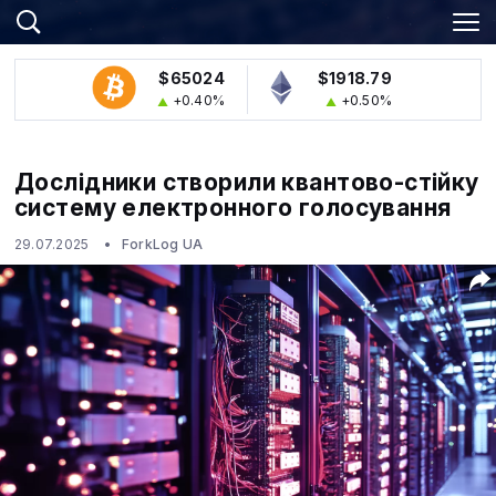
$65024
$1918.79
+0.40%
+0.50%
Дослідники створили квантово-стійку
систему електронного голосування
29.07.2025
ForkLog UA