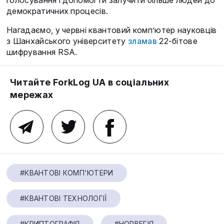
голосування і допомогти залучити більше людей до
демократичних процесів.
Нагадаємо, у червні квантовий комп’ютер науковців
з Шанхайського університету
зламав
22-бітове
шифрування RSA.
Читайте ForkLog UA в соціальних
мережах
#КВАНТОВІ КОМП'ЮТЕРИ
#КВАНТОВІ ТЕХНОЛОГІЇ
#КРИПТОГРАФІЯ
#НОРВЕГІЯ