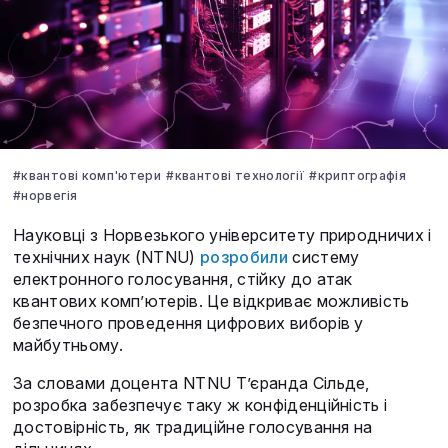
#квантові комп'ютери
#квантові технології
#криптографія
#норвегія
Науковці з Норвезького університету природничих і
технічних наук (NTNU)
розробили
систему
електронного голосування, стійку до атак
квантових комп’ютерів. Це відкриває можливість
безпечного проведення цифрових виборів у
майбутньому.
За словами доцента NTNU Т’єранда Сільде,
розробка забезпечує таку ж конфіденційність і
достовірність, як традиційне голосування на