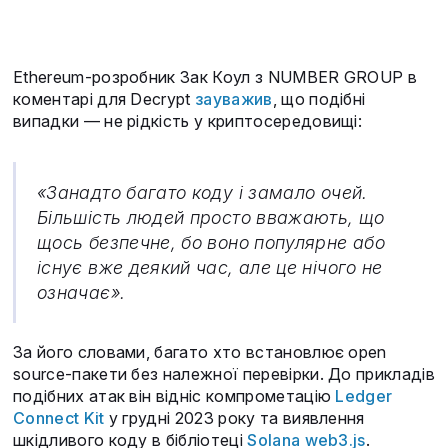
Ethereum-розробник Зак Коул з NUMBER GROUP в
коментарі для Decrypt
зауважив
, що подібні
випадки — не рідкість у криптосередовищі:
«Занадто багато коду і замало очей.
Більшість людей просто вважають, що
щось безпечне, бо воно популярне або
існує вже деякий час, але це нічого не
означає».
За його словами, багато хто встановлює open
source-пакети без належної перевірки. До прикладів
подібних атак він відніс компрометацію
Ledger
Connect Kit
у грудні 2023 року та виявлення
шкідливого коду в бібліотеці
Solana web3.js
.