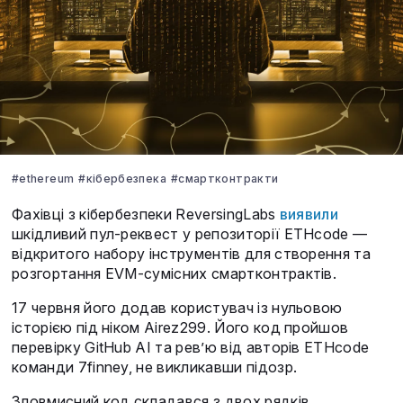
#ethereum
#кібербезпека
#смартконтракти
Фахівці з кібербезпеки ReversingLabs
виявили
шкідливий пул-реквест у репозиторії ETHcode —
відкритого набору інструментів для створення та
розгортання EVM-сумісних смартконтрактів.
17 червня його додав користувач із нульовою
історією під ніком Airez299. Його код пройшов
перевірку GitHub AI та рев’ю від авторів ETHcode
команди 7finney, не викликавши підозр.
Зловмисний код складався з двох рядків,