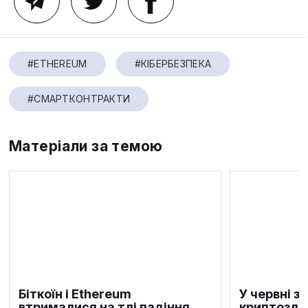
#ETHEREUM
#КІБЕРБЕЗПЕКА
#СМАРТКОНТРАКТИ
Матеріали за темою
Біткоїн і Ethereum
У червні з
втрималися на тлі падіння
криптозла