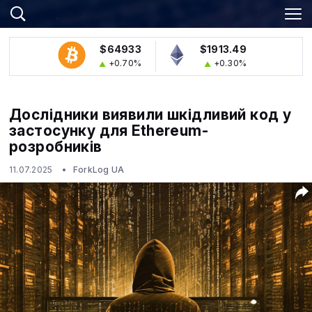
$64933
$1913.49
+0.70%
+0.30%
Дослідники виявили шкідливий код у
застосунку для Ethereum-
розробників
11.07.2025
ForkLog UA