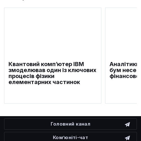
Квантовий комп’ютер IBM
Аналітики
змоделював один із ключових
бум несе 
процесів фізики
фінансово
елементарних частинок
Головний канал
Ком’юніті-чат