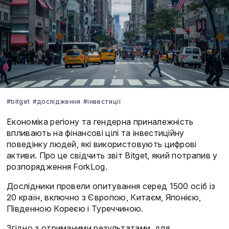
#bitget
#дослідження
#інвестиції
Економіка регіону та гендерна приналежність
впливають на фінансові цілі та інвестиційну
поведінку людей, які використовують цифрові
активи. Про це свідчить звіт Bitget, який потрапив у
розпорядження ForkLog.
Дослідники провели опитування серед 1500 осіб із
20 країн, включно з Європою, Китаєм, Японією,
Південною Кореєю і Туреччиною.
Згідно з отриманими результатами, для