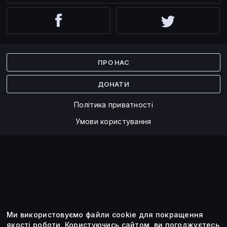
Facebook
Twitter
ПРО НАС
ДОНАТИ
Політика приватності
Умови користування
Ми використовуємо файли cookie для покращення
©2014 — 2026
якості роботи.
Користуючись сайтом, ви погоджуєтесь