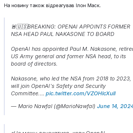
На новину також відреагував Ілон Маск.
🚨🇺🇸BREAKING: OPENAI APPOINTS FORMER
NSA HEAD PAUL NAKASONE TO BOARD
OpenAI has appointed Paul M. Nakasone, retire
US Army general and former NSA head, to its
board of directors.
Nakasone, who led the NSA from 2018 to 2023,
will join OpenAI's Safety and Security
Committee.…
pic.twitter.com/VZOHlcXull
— Mario Nawfal (@MarioNawfal)
June 14, 202