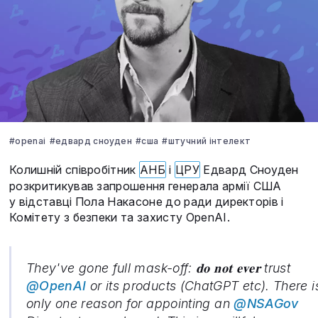
#openai
#едвард сноуден
#сша
#штучний інтелект
Колишній співробітник
АНБ
і
ЦРУ
Едвард Сноуден
розкритикував запрошення генерала армії США
у відставці Пола Накасоне до ради директорів і
Комітету з безпеки та захисту OpenAI.
They've gone full mask-off: 𝐝𝐨 𝐧𝐨𝐭 𝐞𝐯𝐞𝐫 trust
@OpenAI
or its products (ChatGPT etc). There i
only one reason for appointing an
@NSAGov