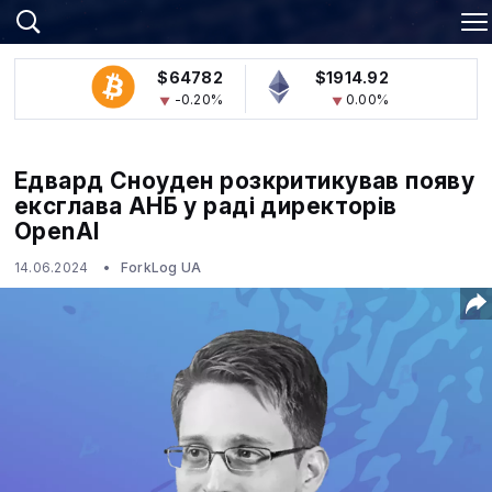
$64782
$1914.92
-0.20%
0.00%
Едвард Сноуден розкритикував появу
ексглава АНБ у раді директорів
OpenAI
14.06.2024
ForkLog UA