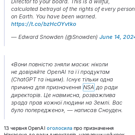
Director to your board. This is a willful,
calculated betrayal of the rights of every person
on Earth. You have been warned.
https://t.co/bzHcOYvtko
— Edward Snowden (@Snowden)
June 14, 202
«Вони повністю зняли маски: ніколи
не довіряйте OpenAI та її продуктам
(ChatGPT та іншим). Існує тільки одна
причина для призначення
NSA
до ради
директорів. Це навмисна, розважлива
зрада прав кожної людини на Землі. Вас
було попереджено», — написав Сноуден.
13 червня OpenAI
оголосила
про призначення
Накасоне до ради директорів, назвавши цей крок