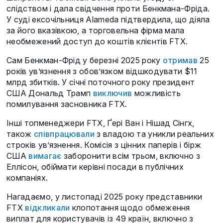
слідством і дала свідчення проти Бенкмана-Фріда.
У суді ексочільниця Alameda підтвердила, що діяла
за його вказівкою, а торговельна фірма мала
необмежений доступ до коштів клієнтів FTX.
Сам Бенкман-Фрід у березні 2025 року
отримав
25
років ув’язнення з обов’язком відшкодувати $11
млрд збитків. У січні поточного року президент
США Дональд Трамп
виключив
можливість
помилування засновника FTX.
Інші топменеджери FTX, Ґері Ван і Нішад Сінгх,
також
співпрацювали
з владою та уникли реальних
строків ув’язнення. Комісія з цінних паперів і бірж
США
вимагає
заборонити всім трьом, включно з
Еллісон, обіймати керівні посади в публічних
компаніях.
Нагадаємо, у листопаді 2025 року представники
FTX
відкликали
клопотання щодо обмеження
виплат для користувачів із 49 країн, включно з