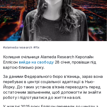
#alameda research
#ftx
Колишня очільниця Alameda Research Керолайн
Еллісон
вийде на свободу
28 січня, провівши під
вартою близько року.
За даними Федерального бюро в’язниць, зараз вона
перебуває в центрі соціальної адаптації в Нью-
Йорку. До таких установ в’язнів переводять перед
остаточним звільненням, щоб допомогти їм знайти
роботу і підготуватися до життя на волі.
У жовтні 2025 року Еллісон перевели до центру з