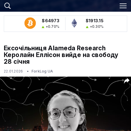
$64973
$1913.15
+0.70%
+0.30%
Ексочільниця Alameda Research
Керолайн Еллісон вийде на свободу
28 січня
22.01.2026
ForkLog UA