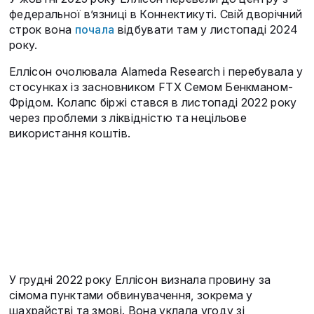
федеральної в’язниці в Коннектикуті. Свій дворічний
строк вона
почала
відбувати там у листопаді 2024
року.
Еллісон очолювала Alameda Research і перебувала у
стосунках із засновником FTX Семом Бенкманом-
Фрідом. Колапс біржі стався в листопаді 2022 року
через проблеми з ліквідністю та нецільове
використання коштів.
У грудні 2022 року Еллісон визнала провину за
сімома пунктами обвинувачення, зокрема у
шахрайстві та змові. Вона уклала угоду зі