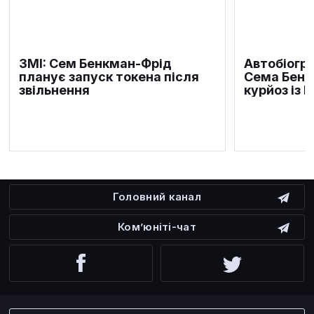
ЗМІ: Сем Бенкман-Фрід
Автобіогра
планує запуск токена після
Сема Бенк
звільнення
курйоз із 
Головний канал
Ком’юніті-чат
Facebook
Twitter