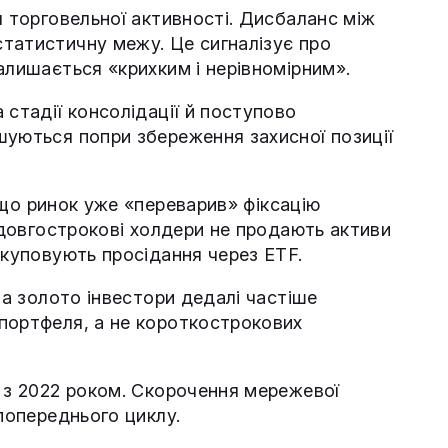
я торговельної активності. Дисбаланс між
татистичну межу. Це сигналізує про
алишається «крихким і нерівномірним».
 стадії консолідації й поступово
шуються попри збереження захисної позиції
 що ринок уже «переварив» фіксацію
, довгострокові холдери не продають активи
икуповують просідання через ETF.
на золото інвестори дедалі частіше
портфеля, а не короткострокових
и з 2022 роком. Скорочення мережевої
 попереднього циклу.