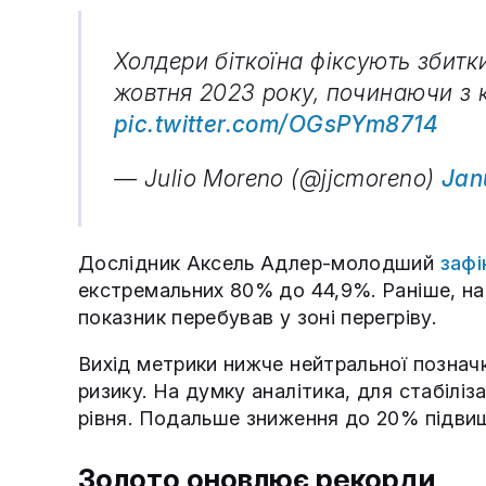
Холдери біткоїна фіксують збитк
жовтня 2023 року, починаючи з к
pic.twitter.com/OGsPYm8714
— Julio Moreno (@jjcmoreno)
Jan
Дослідник Аксель Адлер-молодший
зафі
екстремальних 80% до 44,9%. Раніше, на
показник перебував у зоні перегріву.
Вихід метрики нижче нейтральної познач
ризику. На думку аналітика, для стабіліз
рівня. Подальше зниження до 20% підвищи
Золото оновлює рекорди