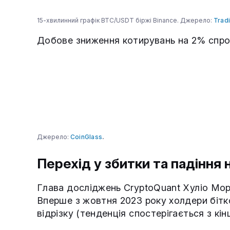
15-хвилинний графік BTC/USDT біржі Binance. Джерело:
Trad
Добове зниження котирувань на 2% спров
Джерело:
CoinGlass
.
Перехід у збитки та падіння 
Глава досліджень CryptoQuant Хуліо Море
Вперше з жовтня 2023 року холдери бітк
відрізку (тенденція спостерігається з кін