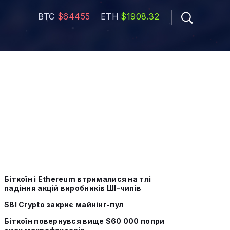
BTC
$64455
ETH
$1908.32
Біткоїн і Ethereum втрималися на тлі
падіння акцій виробників ШІ-чипів
SBI Crypto закриє майнінг-пул
Біткоїн повернувся вище $60 000 попри