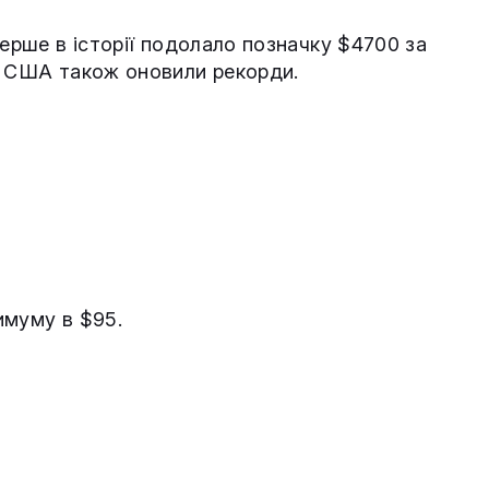
перше в історії подолало позначку $4700 за
у США також оновили рекорди.
имуму в $95.