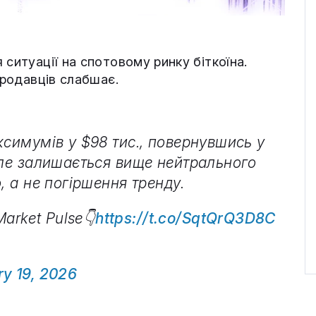
 ситуації на спотовому ринку біткоїна.
продавців слабшає.
ксимумів у $98 тис., повернувшись у
але залишається вище нейтрального
, а не погіршення тренду.
rket Pulse👇
https://t.co/SqtQrQ3D8C
y 19, 2026