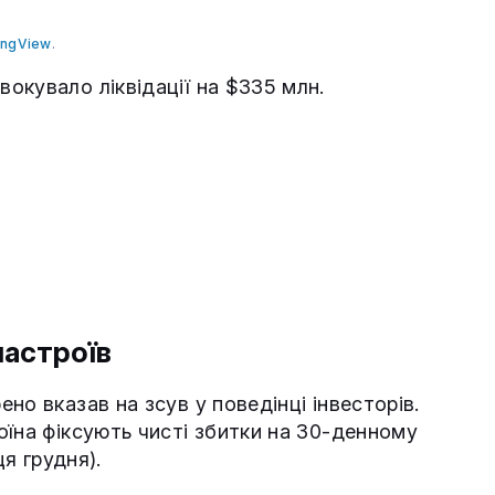
ingView
.
окувало ліквідації на $335 млн.
настроїв
но вказав на зсув у поведінці інвесторів.
оїна фіксують чисті збитки на 30-денному
ця грудня).