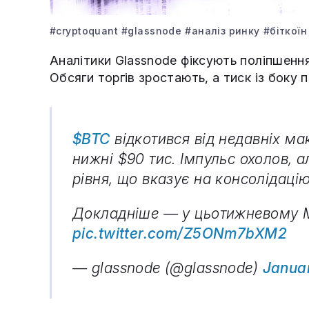
#cryptoquant
#glassnode
#аналіз ринку
#біткоїн
Аналітики Glassnode фіксують поліпшення
Обсяги торгів зростають, а тиск із боку 
$BTC
відкотився від недавніх ма
нижні $90 тис. Імпульс охолов, 
рівня, що вказує на консолідацію
Докладніше — у цьотижневому Ma
pic.twitter.com/Z5ONm7bXM2
— glassnode (@glassnode)
Januar