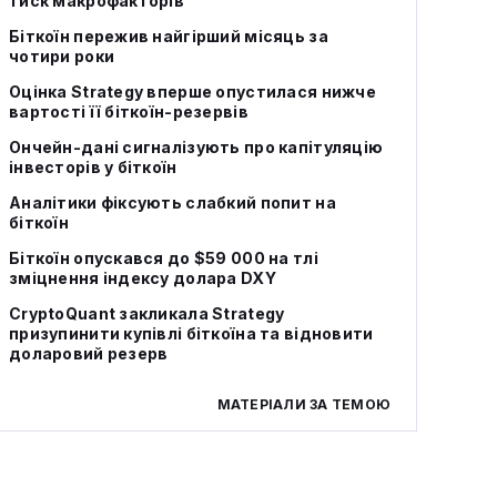
тиск макрофакторів
Біткоїн пережив найгірший місяць за
чотири роки
Оцінка Strategy вперше опустилася нижче
вартості її біткоїн-резервів
Ончейн-дані сигналізують про капітуляцію
інвесторів у біткоїн
Аналітики фіксують слабкий попит на
біткоїн
Біткоїн опускався до $59 000 на тлі
зміцнення індексу долара DXY
CryptoQuant закликала Strategy
призупинити купівлі біткоїна та відновити
доларовий резерв
МАТЕРІАЛИ ЗА ТЕМОЮ