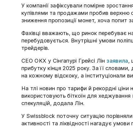
У компанії зафіксували помірне зростанн
купівлями та продажами пробив верхню с
зниження пропозиції монет, хоча попит з
Фахівці вважають, що ринок перебуває на
перебудовується. Внутрішні умови поліп
трейдерів.
CEO OKX у Сінгапурі Грейсі Лін
заявила
,
прибутку кінця 2025 року. За її словами
на кожному відскоку, а інституціонали в
На тлі новин про тарифи й рекордні ціни 
використовують біткоїн для хеджування 
спекуляцій, додала Лін.
У Swissblock поточну ситуацію порівнял
активності та ліквідності нагадує умови