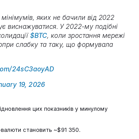
мінімумів, яких не бачили від 2022
жує виснажуватися. У 2022-му подібні
солидації
$BTC
, коли зростання мережі
опри слабку та таку, що формувала
r.com/24sC3aoyAD
nuary 19, 2026
 відновлення цих показників у минулому
овалюти становить ~$91 350.