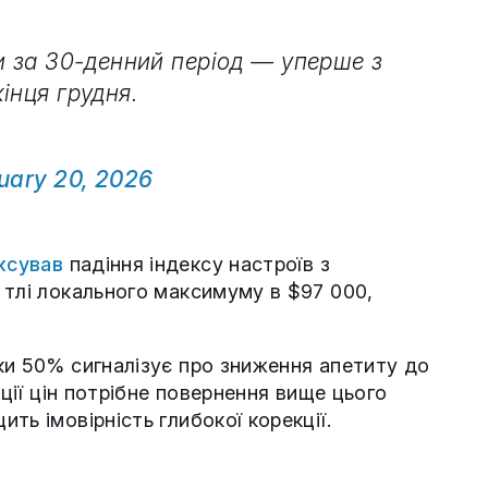
и за 30-денний період — уперше з
інця грудня.
uary 20, 2026
ксував
падіння індексу настроїв з
 тлі локального максимуму в $97 000,
ки 50% сигналізує про зниження апетиту до
ації цін потрібне повернення вище цього
ть імовірність глибокої корекції.