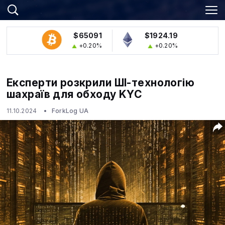
$65091
$1924.19
+0.20%
+0.20%
Експерти розкрили ШІ-технологію
шахраїв для обходу KYC
11.10.2024
ForkLog UA