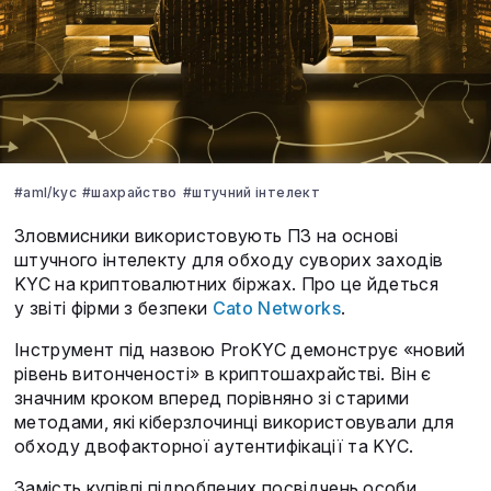
#aml/kyc
#шахрайство
#штучний інтелект
Зловмисники використовують ПЗ на основі
штучного інтелекту для обходу суворих заходів
KYC на криптовалютних біржах. Про це йдеться
у звіті фірми з безпеки
Cato Networks
.
Інструмент під назвою ProKYC демонструє «новий
рівень витонченості» в криптошахрайстві. Він є
значним кроком вперед порівняно зі старими
методами, які кіберзлочинці використовували для
обходу двофакторної аутентифікації та KYC.
Замість купівлі підроблених посвідчень особи