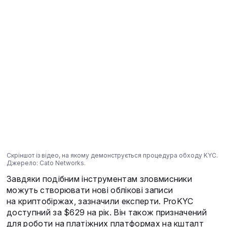
Скріншот із відео, на якому демонструється процедура обходу KYC.
Джерело: Cato Networks.
Завдяки подібним інструментам зловмисники
можуть створювати нові облікові записи
на криптобіржах, зазначили експерти. ProKYC
доступний за $629 на рік. Він також призначений
для роботи на платіжних платформах на кшталт