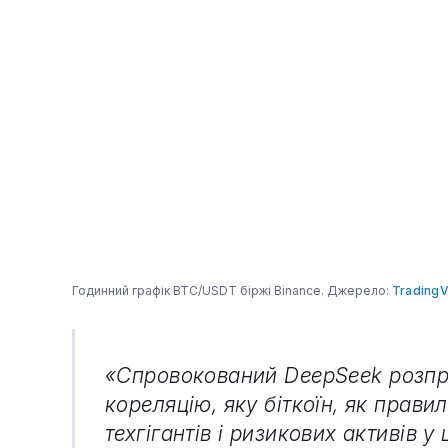
Годинний графік BTC/USDT біржі Binance. Джерело:
Trading
«Спровокований DeepSeek розпр
кореляцію, яку біткоїн, як прави
техгігантів і ризикових активів 