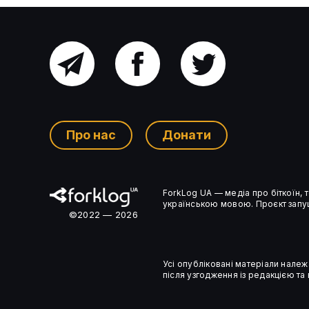
Головний
Facebook
Twitter
В Bernstein назвали Kalshi та
канал
Polymarket потенційними
мішенями для M&A
Про нас
Донати
Ком’юніті-
ForkLog UA — медіа про біткоїн,
чат
українською мовою. Проєкт запущ
©2022 — 2026
Усі опубліковані матеріали належ
після узгодження із редакцією та