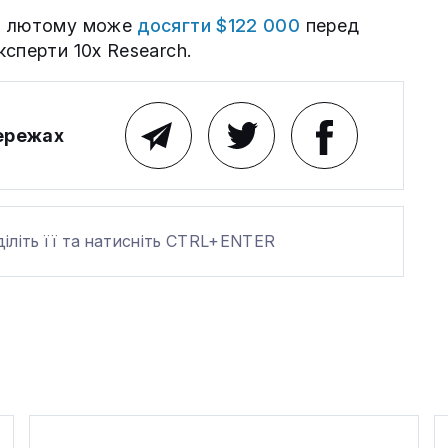
 в лютому може
досягти $122 000
перед
сперти 10x Research.
мережах
діліть її та натисніть CTRL+ENTER