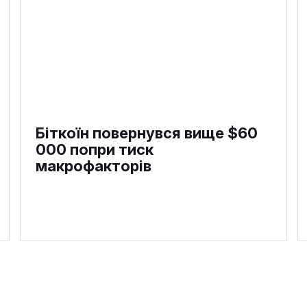
Біткоїн повернувся вище $60
000 попри тиск
макрофакторів