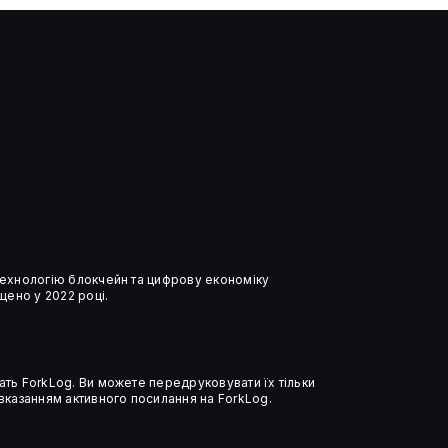
Ончейн-дані сигналізують про
капітуляцію інвесторів у
біткоїн
 технологію блокчейн та цифрову економіку
ено у 2022 році.
ать ForkLog. Ви можете передруковувати їх тільки
 вказанням активного посилання на ForkLog.