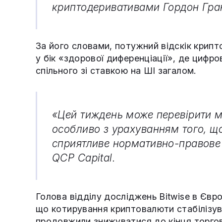
криптодеривативами Гордон Гран
За його словами, потужний відскік крип
у бік «здорової диференціації», де цифро
спільного зі ставкою на ШІ загалом.
«Цей тиждень може перевірити міц
особливо з урахуванням того, щ
сприятливе нормативно-правове
QCP Capital.
Голова відділу досліджень Bitwise в Євр
що котирування криптовалюти стабілізу
продовжили знижуватися до кінця торгово