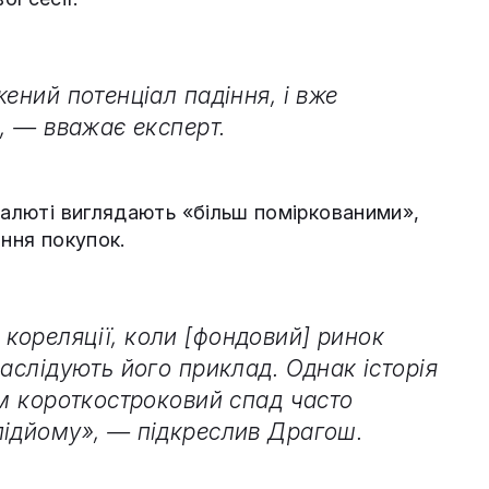
ений потенціал падіння, і вже
», — вважає експерт.
валюті виглядають «більш поміркованими»,
ання покупок.
кореляції, коли [фондовий] ринок
наслідують його приклад. Однак історія
ом короткостроковий спад часто
підйому», — підкреслив Драгош.