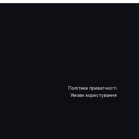
Дослідники DeepMind назвали
суперечку про свідомість ШІ
політичною проблемою
Політика приватності
Умови користування