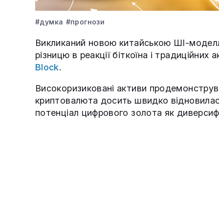
#думка
#прогнози
Викликаний новою китайською ШІ-моде
різницю в реакції біткоїна і традиційних 
Block
.
Високоризиковані активи продемонструва
криптовалюта досить швидко відновилас
потенціал цифрового золота як диверсиф