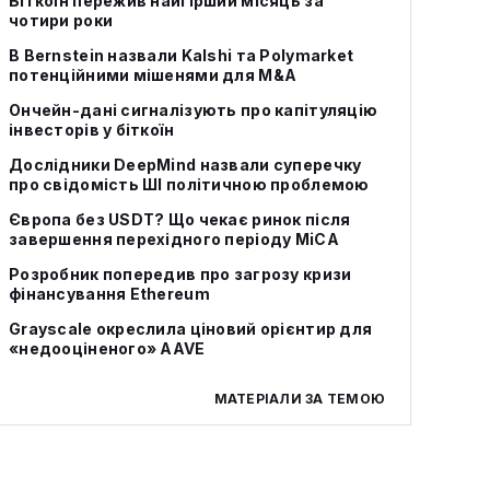
Біткоїн пережив найгірший місяць за
чотири роки
В Bernstein назвали Kalshi та Polymarket
потенційними мішенями для M&A
Ончейн-дані сигналізують про капітуляцію
інвесторів у біткоїн
Дослідники DeepMind назвали суперечку
про свідомість ШІ політичною проблемою
Європа без USDT? Що чекає ринок після
завершення перехідного періоду MiCA
Розробник попередив про загрозу кризи
фінансування Ethereum
Grayscale окреслила ціновий орієнтир для
«недооціненого» AAVE
МАТЕРІАЛИ ЗА ТЕМОЮ