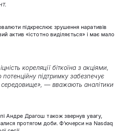
т.
товалюти підкреслює зрушення наративів
вий актив «істотно виділяється» і має мало
ність кореляції біткоїна з акціями,
о потенційну підтримку забезпечує
 середовище», — вважають аналітики
опі Андре Драгош також звернув увагу,
валися протягом доби. Ф’ючерси на Nasdaq
ї сесії.