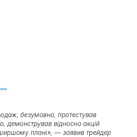
View
.
одаж, безумовно, протестував
ло, демонстрував відносно акцій
у ширшому плані», — заявив трейдер