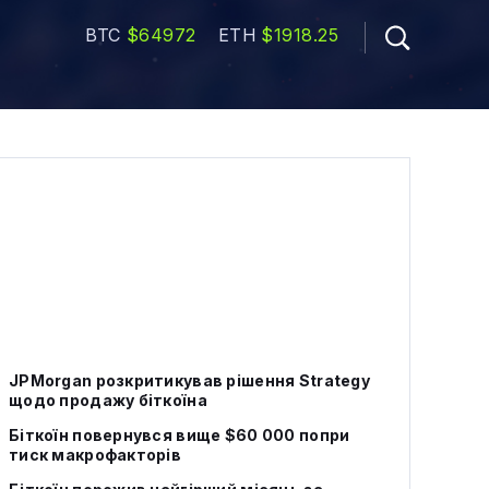
BTC
$64972
ETH
$1918.25
JPMorgan розкритикував рішення Strategy
щодо продажу біткоїна
Біткоїн повернувся вище $60 000 попри
тиск макрофакторів