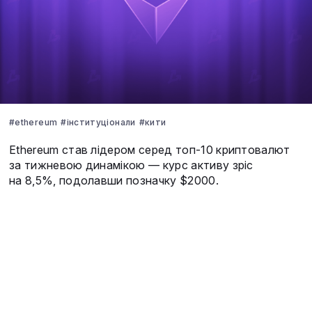
#ethereum
#інституціонали
#кити
Ethereum став лідером серед топ-10 криптовалют
за тижневою динамікою — курс активу зріс
на 8,5%, подолавши позначку $2000.