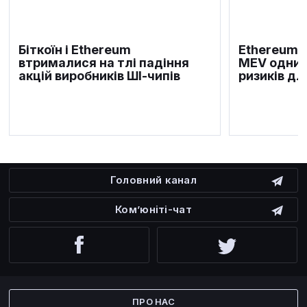
Біткоїн і Ethereum
Ethereum F
втрималися на тлі падіння
MEV одним
акцій виробників ШІ-чипів
ризиків дл
Головний канал
Ком’юніті-чат
Facebook
Twitter
ПРО НАС