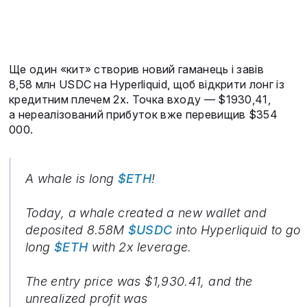
Ще один «кит» створив новий гаманець і завів
8,58 млн USDC на Hyperliquid, щоб відкрити лонг із
кредитним плечем 2х. Точка входу — $1930,41,
а нереалізований прибуток вже перевищив $354
000.
A whale is long
$ETH
!
Today, a whale created a new wallet and
deposited 8.58M
$USDC
into Hyperliquid to go
long
$ETH
with 2x leverage.
The entry price was $1,930.41, and the
unrealized profit was