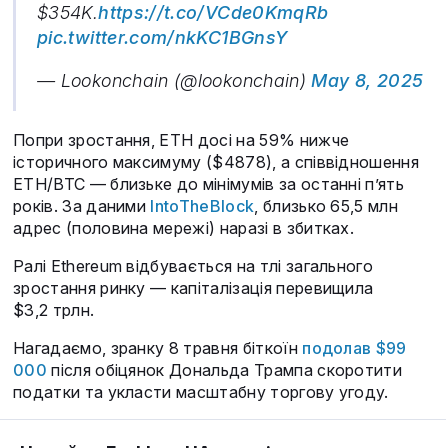
$354K.
https://t.co/VCde0KmqRb
pic.twitter.com/nkKC1BGnsY
— Lookonchain (@lookonchain)
May 8, 2025
Попри зростання, ETH досі на 59% нижче
історичного максимуму ($4878), а співвідношення
ETH/BTC — близьке до мінімумів за останні п’ять
років. За даними
IntoTheBlock
, близько 65,5 млн
адрес (половина мережі) наразі в збитках.
Ралі Ethereum відбувається на тлі загального
зростання ринку — капіталізація перевищила
$3,2 трлн.
Нагадаємо, зранку 8 травня біткоїн
подолав $99
000
після обіцянок Дональда Трампа скоротити
податки та укласти масштабну торгову угоду.