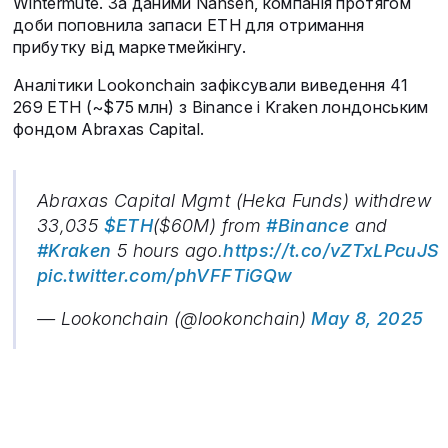
Wintermute. За даними Nansen, компанія протягом
доби поповнила запаси ETH для отримання
прибутку від маркетмейкінгу.
Аналітики Lookonchain зафіксували виведення 41
269 ETH (~$75 млн) з Binance і Kraken лондонським
фондом Abraxas Capital.
Abraxas Capital Mgmt (Heka Funds) withdrew
33,035
$ETH
($60M) from
#Binance
and
#Kraken
5 hours ago.
https://t.co/vZTxLPcuJS
pic.twitter.com/phVFFTiGQw
— Lookonchain (@lookonchain)
May 8, 2025