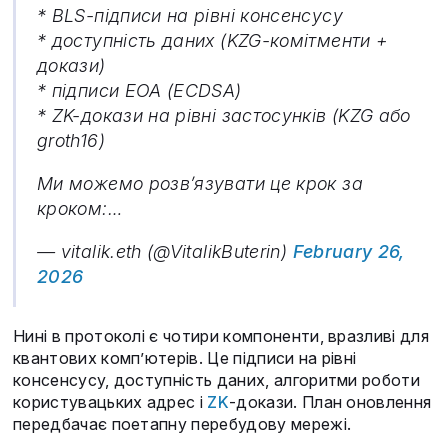
* BLS-підписи на рівні консенсусу
* доступність даних (KZG-комітменти +
докази)
* підписи EOA (ECDSA)
* ZK-докази на рівні застосунків (KZG або
groth16)
Ми можемо розв’язувати це крок за
кроком:…
— vitalik.eth (@VitalikButerin)
February 26,
2026
Нині в протоколі є чотири компоненти, вразливі для
квантових комп’ютерів. Це підписи на рівні
консенсусу, доступність даних, алгоритми роботи
користувацьких адрес і
ZK
-докази. План оновлення
передбачає поетапну перебудову мережі.