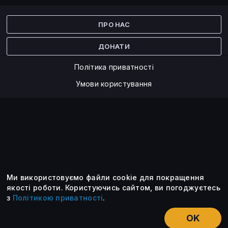
Facebook
Twitter
ПРО НАС
ДОНАТИ
Політика приватності
Умови користування
Ми використовуємо файли cookie для покращення
©2014 — 2026
якості роботи.
Користуючись сайтом, ви погоджуєтесь
з
Політикою приватності
.
Усі опубліковані матеріали належать ForkLog. Ви можете
передруковувати їх тільки після узгодження із редакцією та
OK
вказанням активного посилання на ForkLog.
НОВИНИ
ЕКСКЛЮЗИВ
ЕСЕ
КУРСИ КРИПТОВАЛЮТ