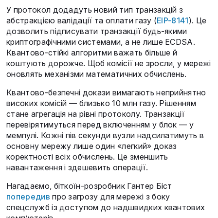
У протокол додадуть новий тип транзакцій з
абстракцією валідації та оплати газу (
EIP-8141
). Це
дозволить підписувати транзакції будь-якими
криптографічними системами, а не лише ECDSA.
Квантово-стійкі алгоритми важать більше й
коштують дорожче. Щоб комісії не зросли, у мережі
оновлять механізми математичних обчислень.
Квантово-безпечні докази вимагають неприйнятно
високих комісій — близько 10 млн газу. Рішенням
стане агрегація на рівні протоколу. Транзакції
перевірятимуться перед включенням у блок — у
мемпулі. Кожні пів секунди вузли надсилатимуть в
основну мережу лише один «легкий» доказ
коректності всіх обчислень. Це зменшить
навантаження і здешевить операції.
Нагадаємо, біткоїн-розробник Гантер Біст
попередив
про загрозу для мережі з боку
спецслужб із доступом до надшвидких квантових