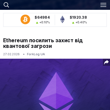
$64984
$1920.38
+0.10%
+0.40%
Ethereum посилить захист від
квантової загрози
27.02.2026
ForkLog UA