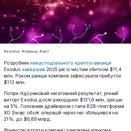
#exodus
#гаманці
#звіт
Розробник
некастодіального криптогаманця
Exodus
завершив
2025 рік із чистим збитком $11,4
млн. Роком раніше компанія зафіксувала прибуток
$113 млн.
Попри підсумковий негативний результат, річний
виторг Exodus досяг рекордних $121,6 млн, зрісши
на 5%. Головним драйвером стала B2B-платформа
XO Swap: обсяг операцій через неї збільшився на
21%, до $6,89 млрд.
Фінансові втрати компанії зумовлені кількома