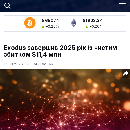
$65074
$1923.34
+0.20%
+0.20%
Exodus завершив 2025 рік із чистим
збитком $11,4 млн
12.03.2026
ForkLog UA