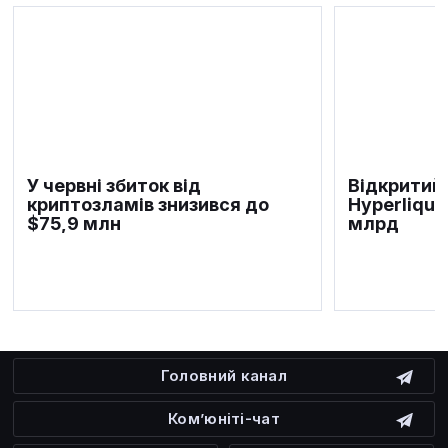
У червні збиток від
Відкритий 
криптозламів знизився до
Hyperliqui
$75,9 млн
млрд
Головний канал
Ком’юніті-чат