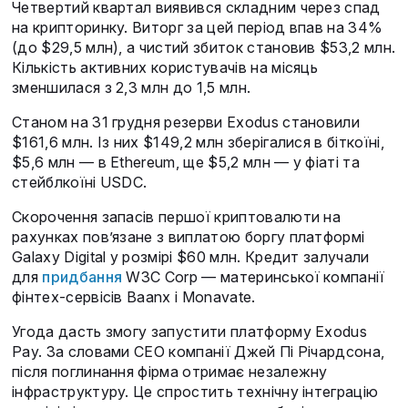
Четвертий квартал виявився складним через спад
на крипторинку. Виторг за цей період впав на 34%
(до $29,5 млн), а чистий збиток становив $53,2 млн.
Кількість активних користувачів на місяць
зменшилася з 2,3 млн до 1,5 млн.
Станом на 31 грудня резерви Exodus становили
$161,6 млн. Із них $149,2 млн зберігалися в біткоїні,
$5,6 млн — в Ethereum, ще $5,2 млн — у фіаті та
стейблкоїні USDC.
Скорочення запасів першої криптовалюти на
рахунках пов’язане з виплатою боргу платформі
Galaxy Digital у розмірі $60 млн. Кредит залучали
для
придбання
W3C Corp — материнської компанії
фінтех-сервісів Baanx і Monavate.
Угода дасть змогу запустити платформу Exodus
Pay. За словами CEO компанії Джей Пі Річардсона,
після поглинання фірма отримає незалежну
інфраструктуру. Це спростить технічну інтеграцію