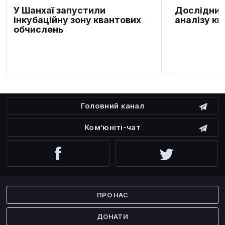
У Шанхаї запустили
Дослідник
інкубаційну зону квантових
аналізу кв
обчислень
Головний канал
Ком’юніті-чат
Facebook
Twitter
ПРО НАС
ДОНАТИ