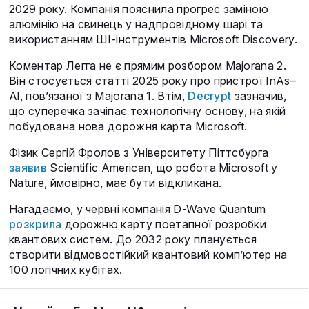
2029 року. Компанія пояснила прогрес заміною
алюмінію на свинець у надпровідному шарі та
використанням ШІ-інструментів Microsoft Discovery.
Коментар Легга не є прямим розбором Majorana 2.
Він стосується статті 2025 року про пристрої InAs–
Al, пов’язаної з Majorana 1. Втім,
Decrypt
зазначив,
що суперечка зачіпає технологічну основу, на якій
побудована нова дорожня карта Microsoft.
Фізик Сергій Фролов з Університету Піттсбурга
заявив
Scientific American, що робота Microsoft у
Nature, ймовірно, має бути відкликана.
Нагадаємо, у червні компанія D-Wave Quantum
розкрила
дорожню карту поетапної розробки
квантових систем. До 2032 року планується
створити відмовостійкий квантовий комп’ютер на
100 логічних кубітах.