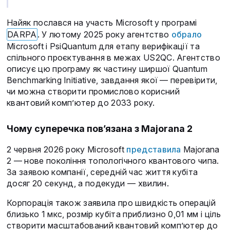
Найяк послався на участь Microsoft у програмі
DARPA
. У лютому 2025 року агентство
обрало
Microsoft і PsiQuantum для етапу верифікації та
спільного проєктування в межах US2QC. Агентство
описує цю програму як частину ширшої Quantum
Benchmarking Initiative, завдання якої — перевірити,
чи можна створити промислово корисний
квантовий комп’ютер до 2033 року.
Чому суперечка пов’язана з Majorana 2
2 червня 2026 року Microsoft
представила
Majorana
2 — нове покоління топологічного квантового чипа.
За заявою компанії, середній час життя кубіта
досяг 20 секунд, а подекуди — хвилин.
Корпорація також заявила про швидкість операцій
близько 1 мкс, розмір кубіта приблизно 0,01 мм і ціль
створити масштабований квантовий комп’ютер до