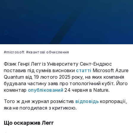
#microsoft
#квантові обчислення
Фізик Генрі Легг із Університету Сент-Ендрюс
поставив під сумнів висновки
статті
Microsoft Azure
Quantum від 19 лютого 2025 року, на яких компанія
будувала частину заяв про топологічний кубіт. Його
коментар
опублікований
24 червня в Nature.
Того ж дня журнал розмістив
відповідь
корпорації,
яка не погодилася з критикою.
Що оскаржив Легг