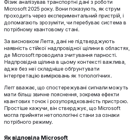
Фізик аналізував транспортні дані з роботи
Microsoft 2025 року. Вони показують, як струм
проходить через експериментальний пристрій, і
допомагають зрозуміти, чи перебуває система в
потрібному квантовому стані.
За висновком Легга, дані не підтверджують
наявність стійкої надпровідної щілини в областях,
де Microsoft проводила зчитування парності.
Надпровідна щілина в цьому контексті важлива,
адже без неї складніше обґрунтувати
інтерпретацію вимірювань як топологічних.
Легг вважає, що спостережувані сигнали можуть
мати більш звичне пояснення, зокрема ефекти
квантових точок і розупорядкованість пристрою.
Простіше кажучи, він стверджує, що Microsoft
могла прийняти нетопологічні стани за ознаки
потрібного режиму.
Як відповіла Microsoft