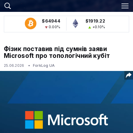
$64944
$1919.22
0.00%
+0.10%
Фізик поставив під сумнів заяви
Microsoft про топологічний кубіт
25.06.2026
ForkLog UA