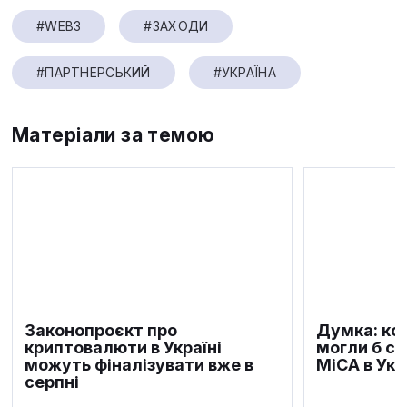
#WEB3
#ЗАХОДИ
#ПАРТНЕРСЬКИЙ
#УКРАЇНА
Матеріали за темою
Законопроєкт про
Думка: кон
криптовалюти в Україні
могли б с
можуть фіналізувати вже в
МіСА в Укр
серпні