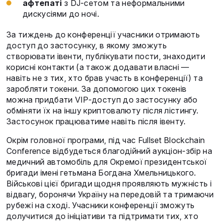
афтепаті
з DJ-сетом та неформальними
дискусіями до ночі.
За тиждень до конференції учасники отримають
доступ до застосунку, в якому зможуть
створювати івенти, публікувати пости, знаходити
корисні контакти (а також додавати власні —
навіть не з тих, хто брав участь в конференції) та
заробляти токени. За допомогою цих токенів
можна придбати VIP-доступ до застосунку або
обміняти їх на іншу криптовалюту після лістингу.
Застосунок працюватиме навіть після івенту.
Окрім головної програми, під час Fullset Blockchain
Conference відбудеться благодійний аукціон-збір на
медичний автомобіль для Окремої президентської
бригади імені гетьмана Богдана Хмельницького.
Військові цієї бригади щодня проявляють мужність і
відвагу, боронячи Україну на передовій та тримаючи
рубежі на сході. Учасники конференції зможуть
долучитися до ініціативи та підтримати тих, хто