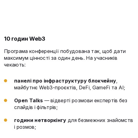
10 годин Web3
Програма конференції побудована так, щоб дати
максимум цінності за один день. На учасників
чекають:
панелі про інфраструктуру блокчейну
,
майбутнє Web3-проєктів, DeFi, GameFi та AI;
Open Talks
— відверті розмови експертів без
слайдів і фільтрів;
години нетворкінгу
для безмежних знайомств
і розмов;