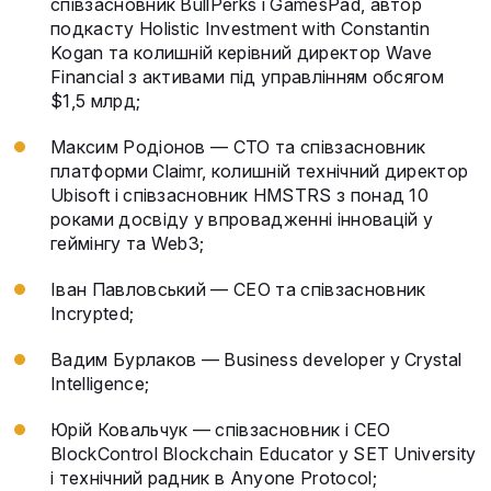
співзасновник BullPerks і GamesPad, автор
подкасту Holistic Investment with Constantin
Kogan та колишній керівний директор Wave
Financial з активами під управлінням обсягом
$1,5 млрд;
Максим Родіонов — CTO та співзасновник
платформи Claimr, колишній технічний директор
Ubisoft і співзасновник HMSTRS з понад 10
роками досвіду у впровадженні інновацій у
геймінгу та Web3;
Іван Павловський — CEO та співзасновник
Incrypted;
Вадим Бурлаков — Business developer у Crystal
Intelligence;
Юрій Ковальчук — співзасновник і CEO
BlockControl Blockchain Educator у SET University
і технічний радник в Anyone Protocol;