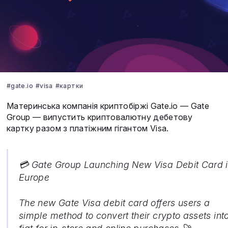
#gate.io
#visa
#картки
Материнська компанія криптобіржі Gate.io — Gate
Group — випустить криптовалютну дебетову
картку разом з платіжним гігантом Visa.
💳 Gate Group Launching New Visa Debit Card 
Europe
The new Gate Visa debit card offers users a
simple method to convert their crypto assets int