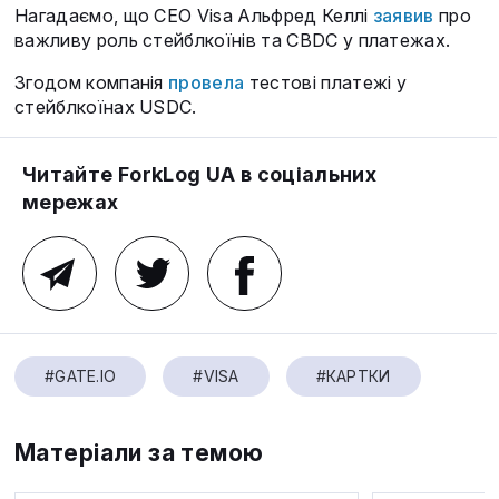
Нагадаємо, що CEO Visa Альфред Келлі
заявив
про
важливу роль стейблкоїнів та CBDC у платежах.
Згодом компанія
провела
тестові платежі у
стейблкоїнах USDC.
Читайте ForkLog UA в соціальних
мережах
#GATE.IO
#VISA
#КАРТКИ
Матеріали за темою