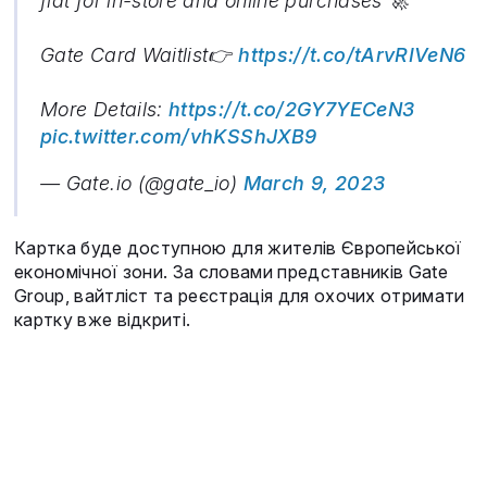
fiat for in-store and online purchases 🚀
Gate Card Waitlist👉
https://t.co/tArvRIVeN6
More Details:
https://t.co/2GY7YECeN3
pic.twitter.com/vhKSShJXB9
— Gate.io (@gate_io)
March 9, 2023
Картка буде доступною для жителів Європейської
економічної зони. За словами представників Gate
Group, вайтліст та реєстрація для охочих отримати
картку вже відкриті.