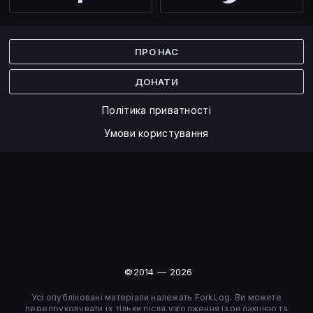
Facebook
Twitter
ПРО НАС
ДОНАТИ
Політика приватності
Умови користування
©2014 — 2026
Усі опубліковані матеріали належать ForkLog. Ви можете
передруковувати їх тільки після узгодження із редакцією та