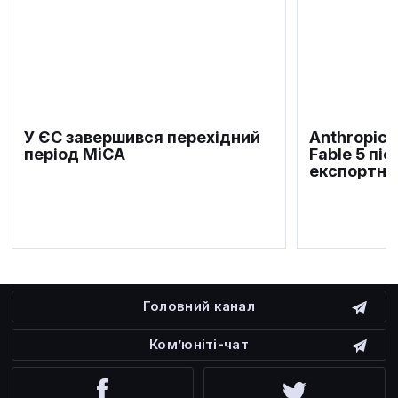
У ЄС завершився перехідний
Anthropic 
період MiCA
Fable 5 пі
експортни
Головний канал
Ком’юніті-чат