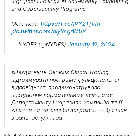
Significant Failings in Anti-Money Laundering
and Cybersecurity Programs
More here:
https://t.co/lVY2TfitRr
pic.twitter.com/eiyYsgrWUY
— NYDFS (@NYDFS)
January 12, 2024
«Нездатність Genesis Global Trading
підтримувати програму функціональної
відповідності продемонструвала
нехтування нормативними вимогами
Департаменту і наразила компанію та її
клієнтів на потенційні загрози», — йдеться
в заяві регулятора.
NYDFS двічі перевірив компанію і виявив порушення,