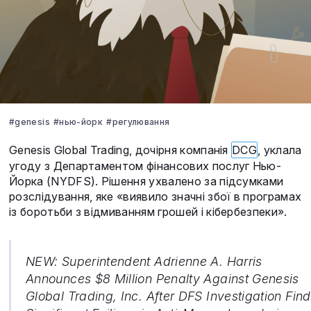
#genesis
#нью-йорк
#регулювання
Genesis Global Trading, дочірня компанія
DCG
, уклала
угоду з Департаментом фінансових послуг Нью-
Йорка (NYDFS). Рішення ухвалено за підсумками
розслідування, яке «виявило значні збої в програмах
із боротьби з відмиванням грошей і кібербезпеки».
NEW: Superintendent Adrienne A. Harris
Announces $8 Million Penalty Against Genesis
Global Trading, Inc. After DFS Investigation Fin