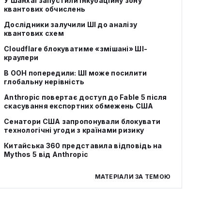
У Шанхаї запустили інкубаційну зону
квантових обчислень
Дослідники залучили ШІ до аналізу
квантових схем
Cloudflare блокуватиме «змішані» ШІ-
краулери
В ООН попередили: ШІ може посилити
глобальну нерівність
Anthropic повертає доступ до Fable 5 після
скасування експортних обмежень США
Сенатори США запропонували блокувати
технологічні угоди з країнами ризику
Китайська 360 представила відповідь на
Mythos 5 від Anthropic
МАТЕРІАЛИ ЗА ТЕМОЮ