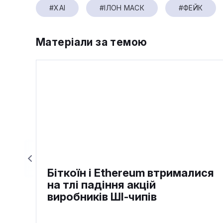
#XAI
#ІЛОН МАСК
#ФЕЙК
Матеріали за темою
Біткоїн і Ethereum втрималися
на тлі падіння акцій
виробників ШІ-чипів