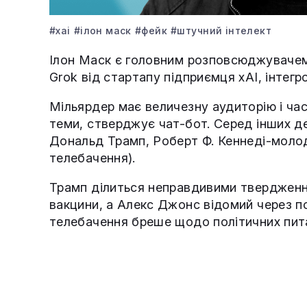
#xai
#ілон маск
#фейк
#штучний інтелект
Ілон Маск є головним розповсюджувачем
Grok від стартапу підприємця xAI, інтег
Мільярдер має величезну аудиторію і час
теми, стверджує чат-бот. Серед інших д
Дональд Трамп, Роберт Ф. Кеннеді-молод
телебачення).
Трамп ділиться неправдивими тверджен
вакцини, а Алекс Джонс відомий через п
телебачення бреше щодо політичних пита