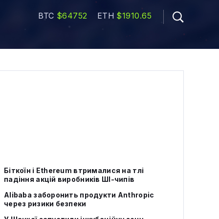
BTC
$64752
ETH
$1910.65
Біткоїн і Ethereum втрималися на тлі
падіння акцій виробників ШІ-чипів
Alibaba заборонить продукти Anthropic
через ризики безпеки