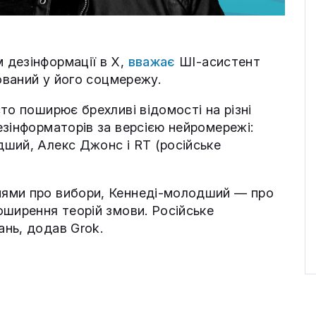
 дезінформації в X,
вважає
ШІ-асистент
рований у його соцмережу.
то поширює брехливі відомості на різні
езінформаторів за версією нейромережі:
ший, Алекс Джонс і RT (російське
нями про вибори, Кеннеді-молодший — про
оширення теорій змови. Російське
нь, додав Grok.