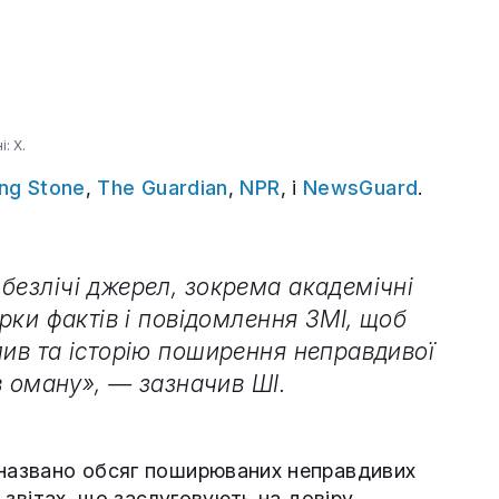
: X.
ing Stone
,
The Guardian
,
NPR
, і
NewsGuard
.
безлічі джерел, зокрема академічні
ірки фактів і повідомлення ЗМІ, щоб
лив та історію поширення неправдивої
 в оману», — зазначив ШІ.
 названо обсяг поширюваних неправдивих
у звітах, що заслуговують на довіру.