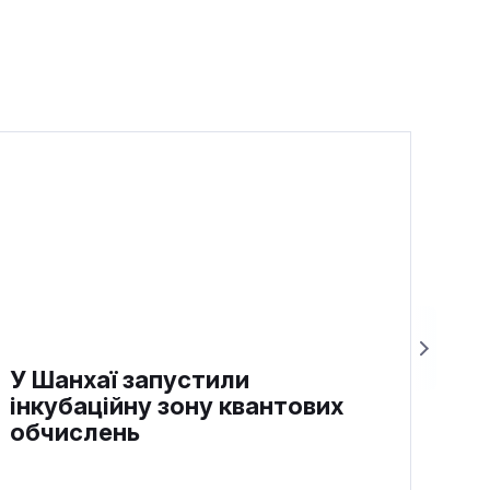
У Шанхаї запустили
інкубаційну зону квантових
обчислень