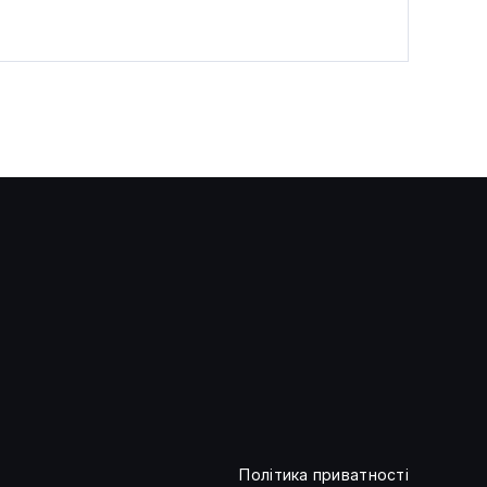
В ООН попередили: ШІ може
посилити глобальну
нерівність
Політика приватності