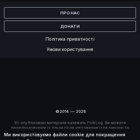
Facebook
Twitter
ПРО НАС
ДОНАТИ
Політика приватності
Умови користування
©2014 — 2026
Усі опубліковані матеріали належать ForkLog. Ви можете
передруковувати їх тільки після узгодження із редакцією та
вказанням активного посилання на ForkLog.
Ми використовуємо файли cookie для покращення