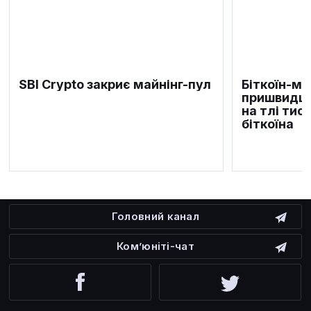
SBI Crypto закриє майнінг-пул
Біткоїн-м
пришвидшу
на тлі тис
біткоїна
Головний канал
Ком’юніті-чат