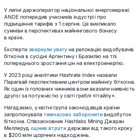
У липні держоператор національної енергомережі
ANDE попередив учасників індустрії про
підвищення тарифів з 1 серпня. Це викликало
сумніви в перспективах майнінгового бізнесу
в країні.
Експерти
звернули увагу
на релокацію видобувачів
біткоїна в сусідні Аргентину і Бразилію на тлі
попереднього зростання цін на електроенергію.
У 2023 році аналітики Hashrate Index назвали
Парагвай перспективним центром майнінгу біткоїна.
Як один із головних чинників вони вказали наявність
другої за потужністю у світі греблі «Ітайпу».
Нагадаємо, у квітні група законодавців країни
запропонувала
тимчасово заборонити
видобуток
біткоїна. Співзасновник Hashlabs Mining Джаран
Меллеруд
оцінив втрати
держави від такого кроку
в $200 млн щорічних надходжень.