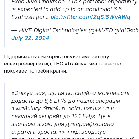
Executive Chairman. "This potential opportunity
is expected to add up to an additional 6.5
Exahash per…
pic.twitter.com/ZqSl8WvAWq
— HIVE Digital Technologies (@HIVEDigitalTech
July 22, 2024
Підприємство використовуватиме зелену
електроенергію від
ГЕС
«Ітайпу», яка повністю
покриває потреби країни.
«Очікується, що ця потенційна можливість
додасть до 6,5 EH/s до наших операцій
з майнінгу біткоїнів, збільшивши наш
сукупний хешрейт до 12,1 EH/s. Це є
значною віхою для диверсифікованої
стратегії зростання і підтверджує