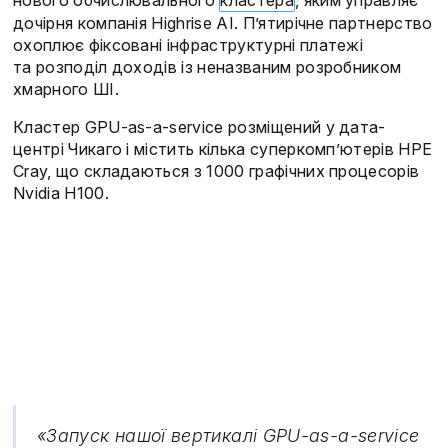
нового обчислювального
кластера
, яким управляє
дочірня компанія Highrise AI. П’ятирічне партнерство
охоплює фіксовані інфраструктурні платежі
та розподіл доходів із неназваним розробником
хмарного ШІ.
Кластер GPU-as-a-service розміщений у дата-
центрі Чикаго і містить кілька суперкомп’ютерів HPE
Cray, що складаються з 1000 графічних процесорів
Nvidia H100.
«Запуск нашої вертикалі GPU-as-a-service