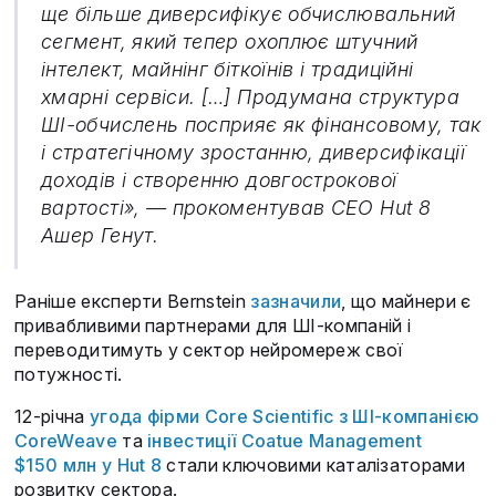
ще більше диверсифікує обчислювальний
сегмент, який тепер охоплює штучний
інтелект, майнінг біткоїнів і традиційні
хмарні сервіси. […] Продумана структура
ШІ-обчислень посприяє як фінансовому, так
і стратегічному зростанню, диверсифікації
доходів і створенню довгострокової
вартості», — прокоментував CEO Hut 8
Ашер Генут.
Раніше експерти Bernstein
зазначили
, що майнери є
привабливими партнерами для ШІ-компаній і
переводитимуть у сектор нейромереж свої
потужності.
12-річна
угода фірми Core Scientific з ШІ-компанією
CoreWeave
та
інвестиції Coatue Management
$150 млн у Hut 8
стали ключовими каталізаторами
розвитку сектора.