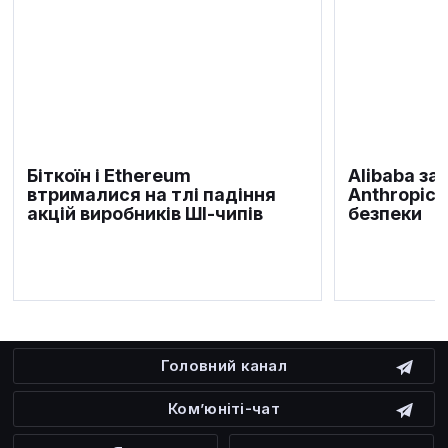
Біткоїн і Ethereum
Alibaba за
втрималися на тлі падіння
Anthropic 
акцій виробників ШІ-чипів
безпеки
Головний канал
Ком’юніті-чат