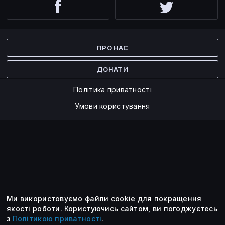
Facebook
Twitter
ПРО НАС
ДОНАТИ
Політика приватності
Умови користування
Ми використовуємо файли cookie для покращення
©2014 — 2026
якості роботи.
Користуючись сайтом, ви погоджуєтесь
з
Політикою приватності
.
Усі опубліковані матеріали належать ForkLog. Ви можете