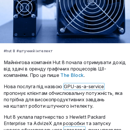
#hut 8
#штучний інтелект
Майнінгова компанія Hut 8 почала отримувати дохід
від здачі в оренду графічних процесорів ШІ-
компаніям. Про це пише
The Block
.
Нова послуга під назвою
GPU-as-a-service
пропонує клієнтам обчислювальну потужність, яка
потрібна для високопродуктивних завдань
на кшталт роботи штучного інтелекту.
Hut 8 уклала партнерство з Hewlett Packard
Enterprise та AdvizeX для розробки та запуску