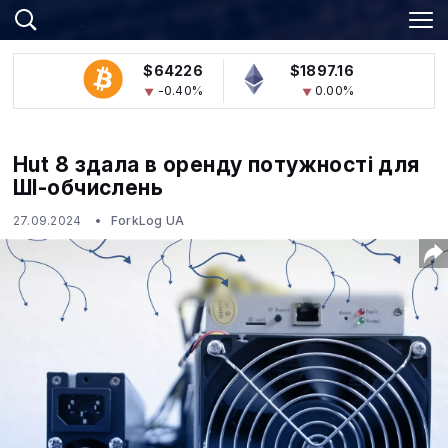
$64226
$1897.16
-0.40%
0.00%
Hut 8 здала в оренду потужності для
ШІ-обчислень
27.09.2024
ForkLog UA