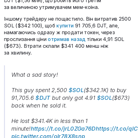
DJT ($1,56 млн), що робить його третім
за величиною утримувачем мем-коіна.
Іншому трейдеру не пощастило. Він витратив 2500
SOL ($342 100), щоб
купити
91 705,6 DJT, але,
намагаючись одразу ж продати токен, через
прослизання ціни
отримав назад
тільки 4,91 SOL
($673). Втрати склали $341 400 менш ніж
за хвилину.
What a sad story!
This guy spent 2,500
$SOL
($342.1K) to buy
91,705.6
$DJT
but only got 4.91
$SOL
($673)
back when he sold it.
He lost $341.4K in less than 1
minute!
https://t.co/jrL0ZGa76D
https://t.co/qI
pic.twitter.com/olr78X8snp