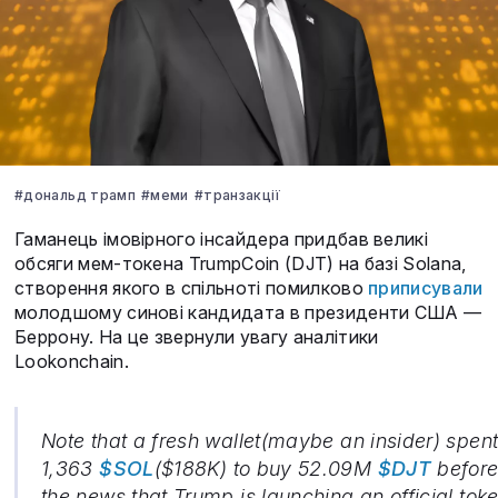
#дональд трамп
#меми
#транзакції
Гаманець імовірного інсайдера придбав великі
обсяги мем-токена TrumpCoin (DJT) на базі Solana,
створення якого в спільноті помилково
приписували
молодшому синові кандидата в президенти США —
Беррону. На це звернули увагу аналітики
Lookonchain.
Note that a fresh wallet(maybe an insider) spen
1,363
$SOL
($188K) to buy 52.09M
$DJT
befor
the news that Trump is launching an official tok