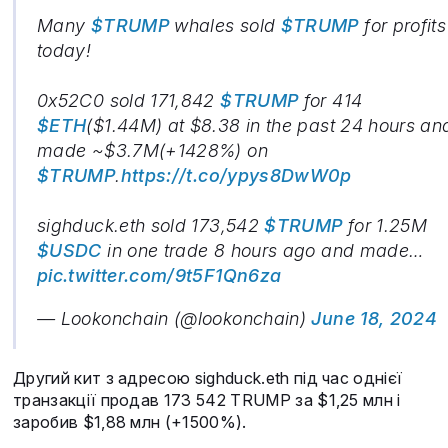
Many
$TRUMP
whales sold
$TRUMP
for profits
today!
0x52C0 sold 171,842
$TRUMP
for 414
$ETH
($1.44M) at $8.38 in the past 24 hours an
made ~$3.7M(+1428%) on
$TRUMP
.
https://t.co/ypys8DwW0p
sighduck.eth sold 173,542
$TRUMP
for 1.25M
$USDC
in one trade 8 hours ago and made…
pic.twitter.com/9t5F1Qn6za
— Lookonchain (@lookonchain)
June 18, 2024
Другий кит з адресою sighduck.eth під час однієї
транзакції продав 173 542 TRUMP за $1,25 млн і
заробив $1,88 млн (+1500%).