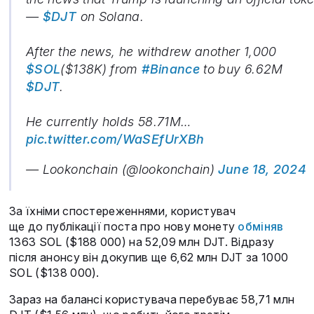
—
$DJT
on Solana.
After the news, he withdrew another 1,000
$SOL
($138K) from
#Binance
to buy 6.62M
$DJT
.
He currently holds 58.71M…
pic.twitter.com/WaSEfUrXBh
— Lookonchain (@lookonchain)
June 18, 2024
За їхніми спостереженнями, користувач
ще до публікації поста про нову монету
обміняв
1363 SOL ($188 000) на 52,09 млн DJT. Відразу
після анонсу він докупив ще 6,62 млн DJT за 1000
SOL ($138 000).
Зараз на балансі користувача перебуває 58,71 млн