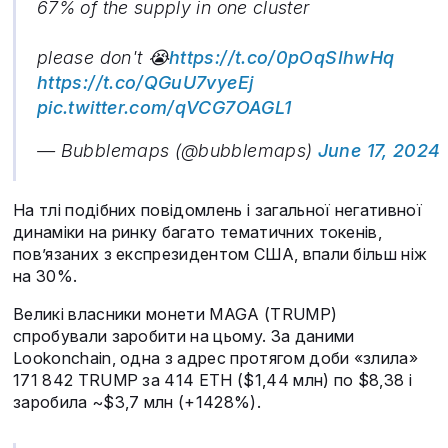
67% of the supply in one cluster
please don't 😭
https://t.co/0pOqSIhwHq
https://t.co/QGuU7vyeEj
pic.twitter.com/qVCG7OAGL1
— Bubblemaps (@bubblemaps)
June 17, 2024
На тлі подібних повідомлень і загальної негативної
динаміки на ринку багато тематичних токенів,
пов’язаних з експрезидентом США, впали більш ніж
на 30%.
Великі власники монети MAGA (TRUMP)
спробували заробити на цьому. За даними
Lookonchain, одна з адрес протягом доби «злила»
171 842 TRUMP за 414 ETH ($1,44 млн) по $8,38 і
заробила ~$3,7 млн (+1428%).