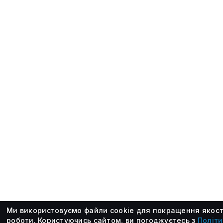
Ми використовуємо файли cookie для покращення якост
роботи.
Користуючись сайтом, ви погоджуєтесь з
Політ