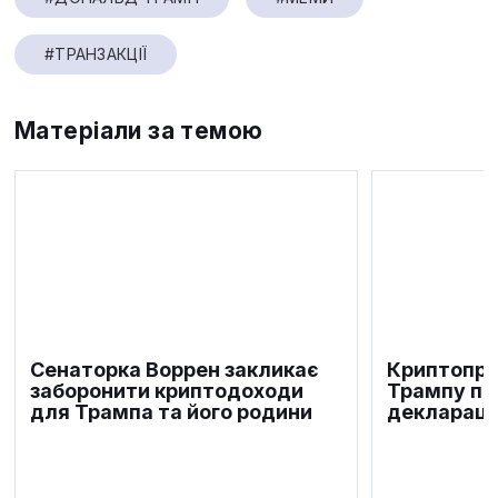
#ТРАНЗАКЦІЇ
Матеріали за темою
Сенаторка Воррен закликає
Криптопро
заборонити криптодоходи
Трампу по
для Трампа та його родини
деклараці