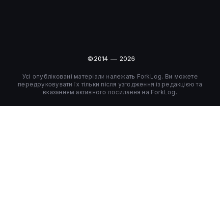
©2014 — 2026
Усі опубліковані матеріали належать ForkLog. Ви можете
передруковувати їх тільки після узгодження із редакцією та
вказанням активного посилання на ForkLog.