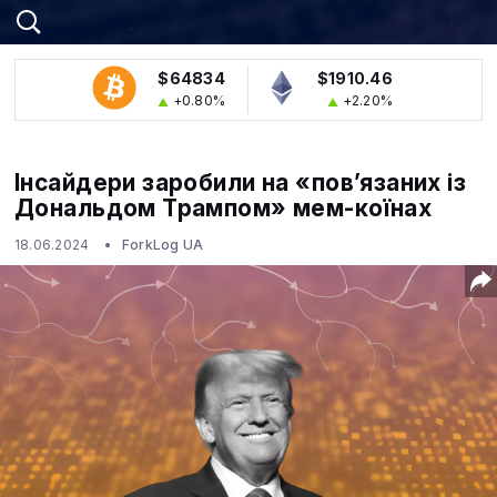
$64834
$1910.46
+0.80%
+2.20%
Інсайдери заробили на «пов’язаних із
Дональдом Трампом» мем-коїнах
18.06.2024
ForkLog UA