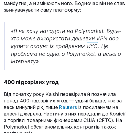
майбутнє, а й змінюють його. Водночас він не став
звинувачувати саму платформу:
«Я не хочу нападати на Polymarket. Будь-
хто може використати дешевий VPN або
купити акаунт із пройденим
KYC
. Це
проблема не одного Polymarket, а всього
інтернету».
400 підозрілих угод
Від початку року Kalshi перевірила й позначила
понад 400 підозрілих угод — удвічі більше, ніж за
весь минулий рік, пише
Reuters
із посиланням на
власні джерела. Частину з них передали до Комісії
з торгівлі товарними ф’ючерсами США (CFTC). На
Polymarket обсяг аномальних контрактів також