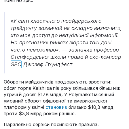
помітно зріс.
«У світі класичного інсайдерського
трейдингу зазвичай не складно визначити,
хто має доступ до непублічної інформації.
На прогнозних ринках зібрати такі дані
часто неможливо», — зазначив професор
Стенфордської школи права й екс-комісар
SEC
Джозеф Грундфест.
Обороти майданчиків продовжують зростати:
обсяг торгів Kalshi за пів року збільшився більш ніж
утричі й досяг $178 млрд. У Polymarket місячний
умовний оборот офшорної та американської
платформ у квітні
становив
близько $10,3 млрд
проти $3,8 млрд роком раніше.
Паралельно сервіси посилюють правила.