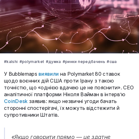
#kalshi
#polymarket
#думка
#ринки передбачень
#сша
У Bubblemaps
виявили
на Polymarket 80 ставок
щодо воєнних дій США проти Ірану з такою
точністю, що «однією вдачею це не пояснити». CEO
аналітичної платформи Ніколя Вайман в інтерв’ю
CoinDesk
заявив: якщо незвичні угоди бачать
сторонні спостерігачі, їх можуть відстежити й
супротивники Штатів.
«Якщо говорити прямо — це здатне