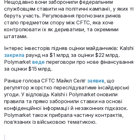
Нещодавно вони заборонили федеральним
службовцям ставити на політичні кампанії, у яких ті
беруть участь. Регулювання прогнозних ринків
стало предметом спору між CFTC, яка хоче
контролювати їх як деривативи, та окремими
штатами.
Інтерес інвесторів підняв оцінки майданчиків: Kalshi
закрила
раунд на $1 млрд за оцінки $22 млрд.
Polymarket
веде
переговори про нове фінансування
за оцінки $15 млрд.
Раніше голова CFTC Майкл Селіг
заявив
, що
регулятор жорстко переслідуватиме інсайдерські
угоди. У відповідь Kalshi і Polymarket оновили
правила та прямо заборонили ставки на основі
конфіденційної інформації й незаконних підказок.
Polymarket також прибрала частину контрактів,
пов’язаних із військовою тематикою.