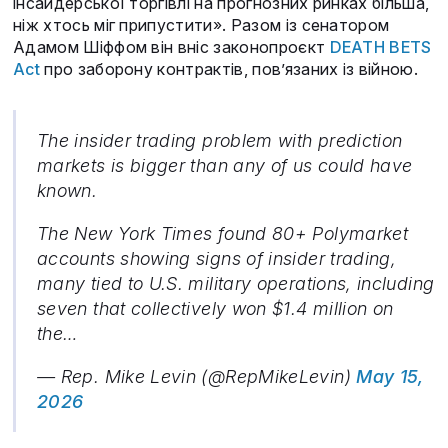
інсайдерської торгівлі на прогнозних ринках більша,
ніж хтось міг припустити». Разом із сенатором
Адамом Шіффом він вніс законопроєкт
DEATH BETS
Act
про заборону контрактів, пов’язаних із війною.
The insider trading problem with prediction
markets is bigger than any of us could have
known.
The New York Times found 80+ Polymarket
accounts showing signs of insider trading,
many tied to U.S. military operations, including
seven that collectively won $1.4 million on
the…
— Rep. Mike Levin (@RepMikeLevin)
May 15,
2026