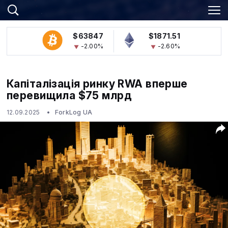
$63847
$1871.51
-2.00%
-2.60%
Капіталізація ринку RWA вперше
перевищила $75 млрд
12.09.2025
ForkLog UA