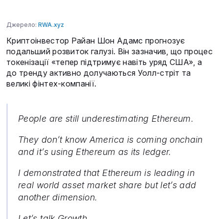
Джерело:
RWA.xyz
Криптоінвестор Райан Шон Адамс прогнозує
подальший розвиток галузі. Він зазначив, що процес
токенізації «тепер підтримує навіть уряд США», а
до тренду активно долучаються Уолл-стріт та
великі фінтех-компанії.
People are still underestimating Ethereum.
They don’t know America is coming onchain
and it’s using Ethereum as its ledger.
I demonstrated that Ethereum is leading in
real world asset market share but let’s add
another dimension.
Let’s talk Growth.