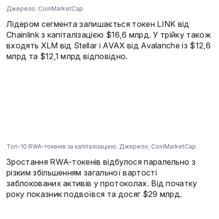
Джерело: CoinMarketCap
Лідером сегмента залишається токен LINK від
Chainlink з капіталізацією $16,6 млрд. У трійку також
входять XLM від Stellar і AVAX від Avalanche із $12,6
млрд та $12,1 млрд відповідно.
Топ-10 RWA-токенів за капіталізацією. Джерело: CoinMarketCap
Зростання RWA-токенів відбулося паралельно з
різким збільшенням загальної вартості
заблокованих активів у протоколах. Від початку
року показник подвоївся та досяг $29 млрд.