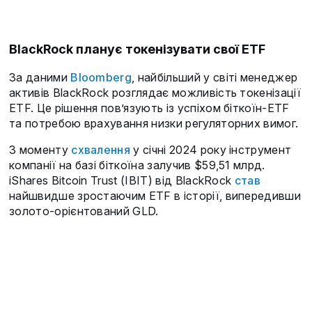
BlackRock планує токенізувати свої ETF
За даними
Bloomberg
, найбільший у світі менеджер
активів BlackRock розглядає можливість токенізації
ETF. Це рішення пов’язують із успіхом біткоїн-ETF
та потребою врахування низки регуляторних вимог.
З моменту
схвалення
у січні 2024 року інструмент
компанії на базі біткоїна залучив $59,51 млрд.
iShares Bitcoin Trust (IBIT) від BlackRock
став
найшвидше зростаючим ETF в історії, випередивши
золото-орієнтований GLD.