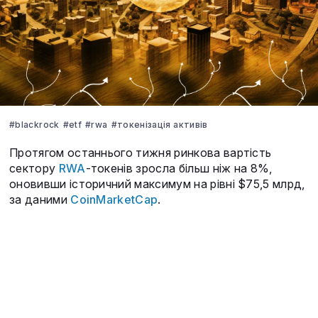
#blackrock
#etf
#rwa
#токенізація активів
Протягом останнього тижня ринкова вартість
сектору
RWA
-токенів зросла більш ніж на 8%,
оновивши історичний максимум на рівні $75,5 млрд,
за даними
CoinMarketCap
.