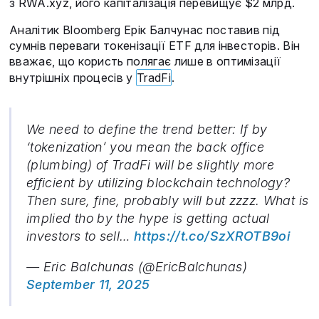
з RWA․xyz, його капіталізація перевищує $2 млрд.
Аналітик Bloomberg Ерік Балчунас поставив під
сумнів переваги токенізації ETF для інвесторів. Він
вважає, що користь полягає лише в оптимізації
внутрішніх процесів у
TradFi
.
We need to define the trend better: If by
‘tokenization’ you mean the back office
(plumbing) of TradFi will be slightly more
efficient by utilizing blockchain technology?
Then sure, fine, probably will but zzzz. What is
implied tho by the hype is getting actual
investors to sell…
https://t.co/SzXROTB9oi
— Eric Balchunas (@EricBalchunas)
September 11, 2025