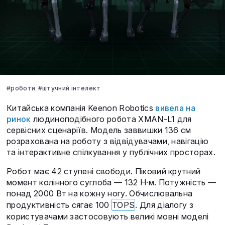
#роботи
#штучний інтелект
Китайська компанія Keenon Robotics
вивела на
ринок
людиноподібного робота XMAN-L1 для
сервісних сценаріїв. Модель заввишки 136 см
розрахована на роботу з відвідувачами, навігацію
та інтерактивне спілкування у публічних просторах.
Робот має 42 ступені свободи. Піковий крутний
момент колінного суглоба — 132 Н·м. Потужність —
понад 2000 Вт на кожну ногу. Обчислювальна
продуктивність сягає 100
TOPS
. Для діалогу з
користувачами застосовують великі мовні моделі