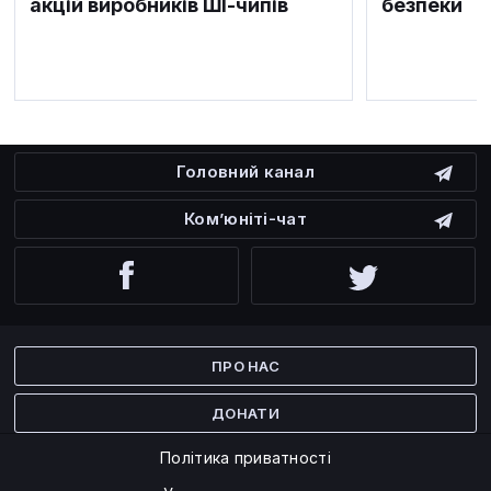
акцій виробників ШІ-чипів
безпеки
Головний канал
Ком’юніті-чат
Facebook
Twitter
ПРО НАС
ДОНАТИ
Політика приватності