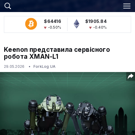
$64416
$1905.84
-0.50%
-0.40%
Keenon представила сервісного
робота XMAN-L1
29.05.2026
ForkLog UA