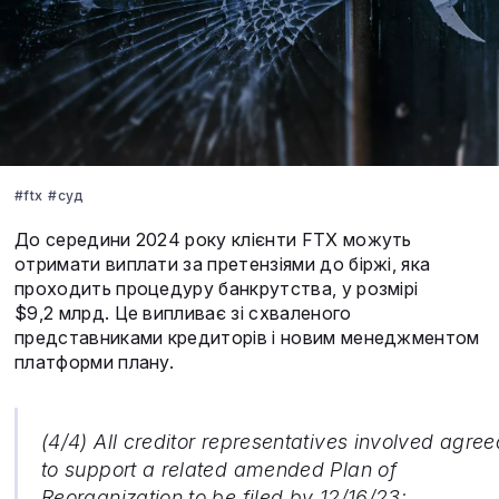
#ftx
#суд
До середини 2024 року клієнти FTX можуть
отримати виплати за претензіями до біржі, яка
проходить процедуру банкрутства, у розмірі
$9,2 млрд. Це випливає зі схваленого
представниками кредиторів і новим менеджментом
платформи плану.
(4/4) All creditor representatives involved agree
to support a related amended Plan of
Reorganization to be filed by 12/16/23: