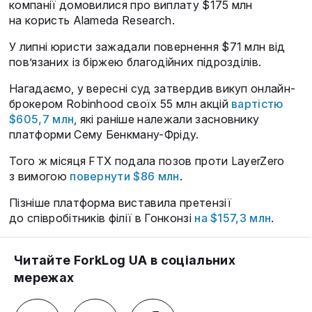
компанії домовилися про виплату $175 млн
на користь Alameda Research.
У липні юристи зажадали повернення $71 млн від
пов’язаних із біржею благодійних підрозділів.
Нагадаємо, у вересні суд затвердив викуп онлайн-
брокером Robinhood своїх 55 млн акцій
вартістю
$605,7 млн
, які раніше належали засновнику
платформи Сему Бенкману-Фріду.
Того ж місяця FTX подала позов проти LayerZero
з вимогою
повернути $86 млн
.
Пізніше платформа виставила претензії
до співробітників філії в Гонконзі
на $157,3 млн
.
Читайте ForkLog UA в соціальних
мережах