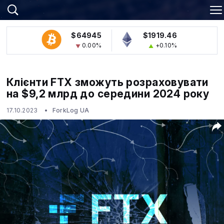
$64945
$1919.46
0.00%
+0.10%
Клієнти FTX зможуть розраховувати
на $9,2 млрд до середини 2024 року
17.10.2023
ForkLog UA