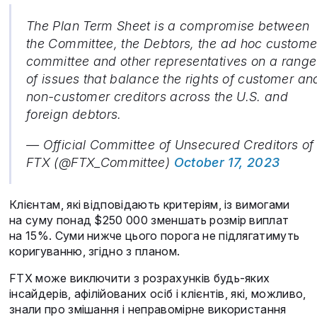
The Plan Term Sheet is a compromise between
the Committee, the Debtors, the ad hoc custome
committee and other representatives on a range
of issues that balance the rights of customer an
non-customer creditors across the U.S. and
foreign debtors.
— Official Committee of Unsecured Creditors of
FTX (@FTX_Committee)
October 17, 2023
Клієнтам, які відповідають критеріям, із вимогами
на суму понад $250 000 зменшать розмір виплат
на 15%. Суми нижче цього порога не підлягатимуть
коригуванню, згідно з планом.
FTX може виключити з розрахунків будь-яких
інсайдерів, афілійованих осіб і клієнтів, які, можливо,
знали про змішання і неправомірне використання