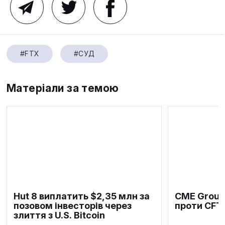
#FTX
#СУД
Матеріали за темою
Hut 8 виплатить $2,35 млн за
CME Group
позовом інвесторів через
проти CFT
злиття з U.S. Bitcoin