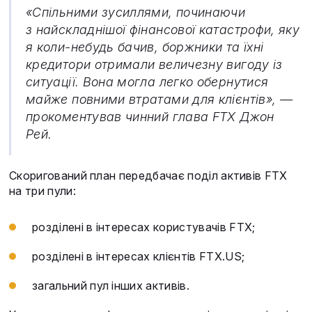
«Спільними зусиллями, починаючи
з найскладнішої фінансової катастрофи, яку
я коли-небудь бачив, боржники та їхні
кредитори отримали величезну вигоду із
ситуації. Вона могла легко обернутися
майже повними втратами для клієнтів», —
прокоментував чинний глава FTX Джон
Рей.
Скоригований план передбачає поділ активів FTX
на три пули:
розділені в інтересах користувачів FTX;
розділені в інтересах клієнтів FTX.US;
загальний пул інших активів.