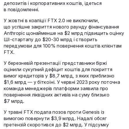
депозитів і корпоративних коштів, ідеться
в повідомленні.
У жовтні в коаліції FTX 2.0 не виключили,
що успішне закриття нового раунду фінансування
Anthropic щонайменше на $2 млрд підвищить оцінку
ШІ-стартапу до $20-30 млрд і створить
передумови для 100% повернення коштів клієнтам
FTX.
У березневій презентації представники біржі
оцінили сукупний дефіцит коштів для покриття
вимог кредиторів у $8,7 млрд, з яких приблизно
$1,6 млрд — у біткоїні. У червні 2023 року поточна
команда менеджерів платформи заявила про
повернення ліквідних активів на суму близько
$7 млрд.
У травні FTX подала позов проти Genesis із
вимогою повернути $3,9 млрд. Надалі обсяг
претензій скоротився до $2 млрд. У підсумку