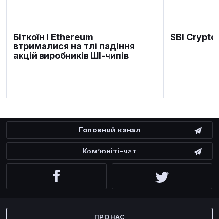
Біткоїн і Ethereum
SBI Crypto
втрималися на тлі падіння
акцій виробників ШІ-чипів
Головний канал
Ком’юніті-чат
Facebook
Twitter
ПРО НАС