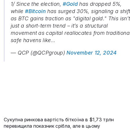
1/ Since the election,
#Gold
has dropped 5%,
while
#Bitcoin
has surged 30%, signaling a shif
as BTC gains traction as "digital gold." This isn’
just a short-term trend – it’s a structural
movement as capital reallocates from traditiona
safe havens like…
— QCP (@QCPgroup)
November 12, 2024
Сукупна ринкова вартість біткоїна в $1,73 трлн
перевищила показник срібла, але в цьому