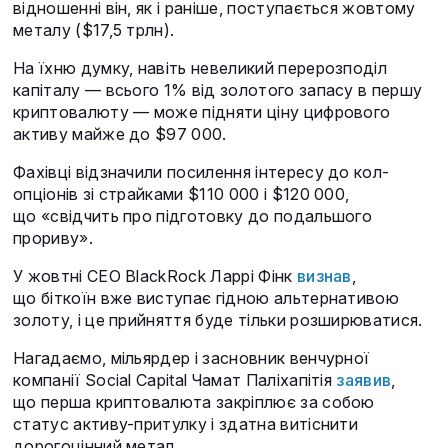
відношенні він, як і раніше, поступається жовтому
металу ($17,5 трлн).
На їхню думку, навіть невеликий перерозподіл
капіталу — всього 1% від золотого запасу в першу
криптовалюту — може підняти ціну цифрового
активу майже до $97 000.
Фахівці відзначили посилення інтересу до кол-
опціонів зі страйками $110 000 і $120 000,
що «свідчить про підготовку до подальшого
прориву».
У жовтні CEO BlackRock Ларрі Фінк
визнав
,
що біткоїн вже виступає гідною альтернативою
золоту, і це прийняття буде тільки розширюватися.
Нагадаємо, мільярдер і засновник венчурної
компанії Social Capital Чамат Паліхапітія
заявив
,
що перша криптовалюта закріплює за собою
статус активу-притулку і здатна витіснити
дорогоцінний метал.