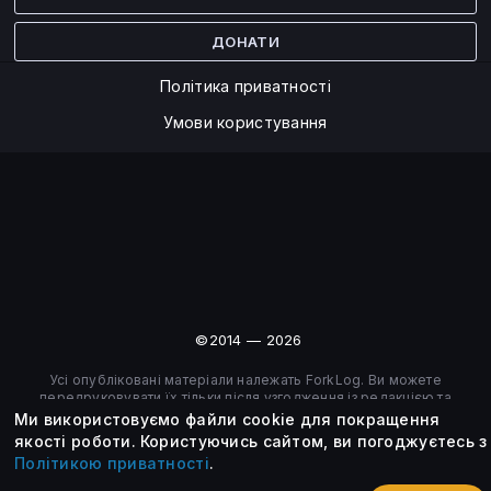
ДОНАТИ
Політика приватності
Умови користування
©2014 — 2026
Усі опубліковані матеріали належать ForkLog. Ви можете
передруковувати їх тільки після узгодження із редакцією та
вказанням активного посилання на ForkLog.
Ми використовуємо файли cookie для покращення
якості роботи.
Користуючись сайтом, ви погоджуєтесь з
Політикою приватності
.