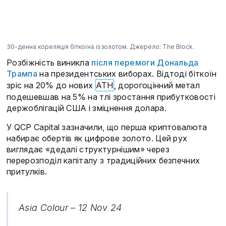
30-денна кореляція біткоїна із золотом. Джерело: The Block.
Розбіжність виникла
після перемоги Дональда
Трампа
на президентських виборах. Відтоді біткоїн
зріс на 20% до нових
ATH
, дорогоцінний метал
подешевшав на 5% на тлі зростання прибутковості
держоблігацій США і зміцнення долара.
У QCP Capital зазначили, що перша криптовалюта
набирає обертів як цифрове золото. Цей рух
виглядає «дедалі структурнішим» через
перерозподіл капіталу з традиційних безпечних
притулків.
Asia Colour – 12 Nov 24