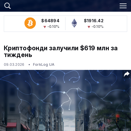
$64894
$1916.42
-0.10%
-0.10%
Криптофонди залучили $619 млн за
тиждень
09.03.2026
ForkLog UA