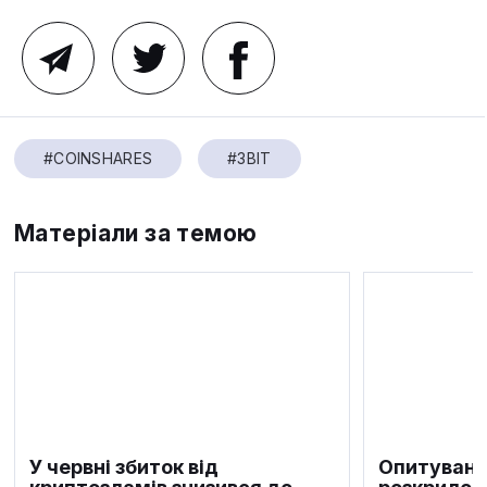
#COINSHARES
#ЗВІТ
Матеріали за темою
У червні збиток від
Опитуванн