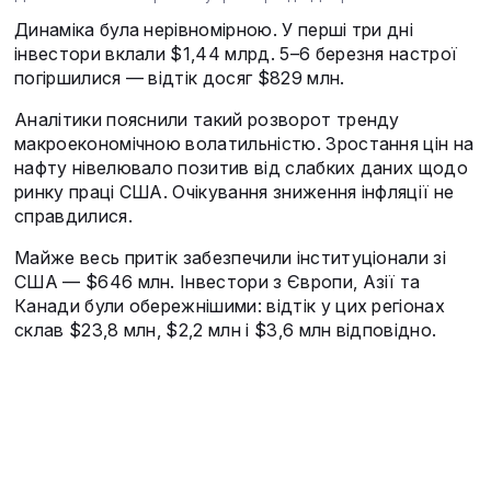
Динаміка була нерівномірною. У перші три дні
інвестори вклали $1,44 млрд. 5–6 березня настрої
погіршилися — відтік досяг $829 млн.
Аналітики пояснили такий розворот тренду
макроекономічною волатильністю. Зростання цін на
нафту нівелювало позитив від слабких даних щодо
ринку праці США. Очікування зниження інфляції не
справдилися.
Майже весь притік забезпечили інституціонали зі
США — $646 млн. Інвестори з Європи, Азії та
Канади були обережнішими: відтік у цих регіонах
склав $23,8 млн, $2,2 млн і $3,6 млн відповідно.