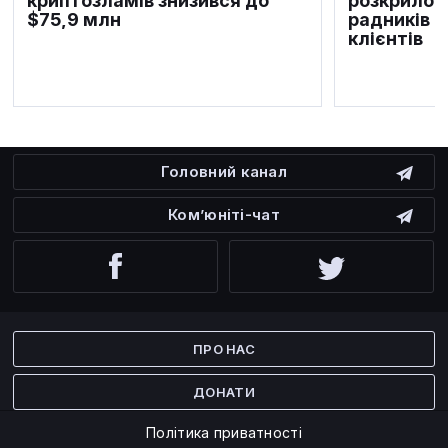
криптозламів знизився до
розкрило 
$75,9 млн
радників 
клієнтів
Головний канал
Ком’юніті-чат
Facebook
Twitter
ПРО НАС
ДОНАТИ
Політика приватності