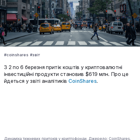
#coinshares
#звіт
З 2 по 6 березня притік коштів у криптовалютні
інвестиційні продукти становив $619 млн. Про це
йдеться у звіті аналітиків
CoinShares
.
Динаміка тижневих притоків у криптофонди. Джерело: CoinShares.