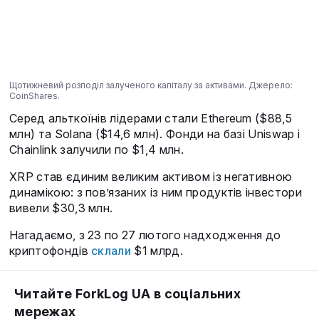
Щотижневий розподіл залученого капіталу за активами. Джерело:
CoinShares.
Серед альткоїнів лідерами стали Ethereum ($88,5
млн) та Solana ($14,6 млн). Фонди на базі Uniswap і
Chainlink залучили по $1,4 млн.
XRP став єдиним великим активом із негативною
динамікою: з пов’язаних із ним продуктів інвестори
вивели $30,3 млн.
Нагадаємо, з 23 по 27 лютого надходження до
криптофондів
склали
$1 млрд.
Читайте ForkLog UA в соціальних
мережах